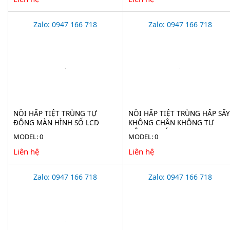
Zalo: 0947 166 718
Zalo: 0947 166 718
NỒI HẤP TIỆT TRÙNG TỰ
NỒI HẤP TIỆT TRÙNG HẤP SẤY
ĐỘNG MÀN HÌNH SỐ LCD
KHÔNG CHÂN KHÔNG TỰ
HAISERN LS-HD-SERIES
ĐỘNG 75 LÍT JIBIMED LS-75HV
MODEL: 0
MODEL: 0
Liên hệ
Liên hệ
Zalo: 0947 166 718
Zalo: 0947 166 718