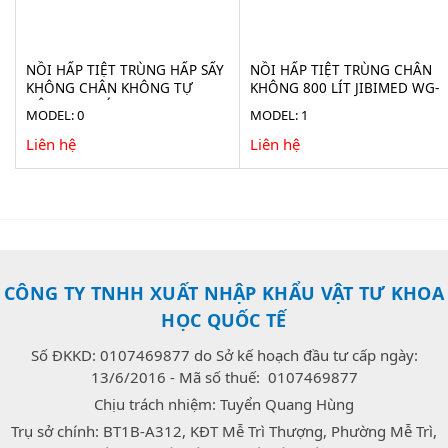
NỒI HẤP TIỆT TRÙNG HẤP SẤY
NỒI HẤP TIỆT TRÙNG CHÂN
KHÔNG CHÂN KHÔNG TỰ
KHÔNG 800 LÍT JIBIMED WG-
ĐỘNG 100 LÍT JIBIMED LS-
0.8JSF
MODEL: 0
MODEL: 1
100HV
Liên hệ
Liên hệ
CÔNG TY TNHH XUẤT NHẬP KHẨU VẬT TƯ KHOA
HỌC QUỐC TẾ
Số ĐKKD: 0107469877 do Sở kế hoạch đầu tư cấp ngày:
13/6/2016 - Mã số thuế: 0107469877
Chịu trách nhiệm: Tuyển Quang Hùng
Trụ sở chính: BT1B-A312, KĐT Mễ Trì Thượng, Phường Mễ Trì,