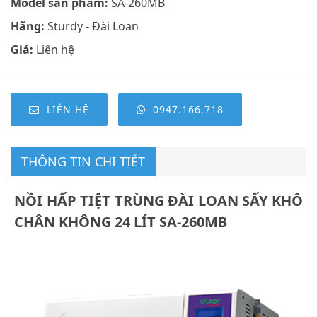
Model sản phẩm:
SA-260MB
Hãng:
Sturdy - Đài Loan
Giá:
Liên hệ
LIÊN HỆ
0947.166.718
THÔNG TIN CHI TIẾT
NỒI HẤP TIỆT TRÙNG ĐÀI LOAN SẤY KHÔ
CHÂN KHÔNG 24 LÍT SA-260MB