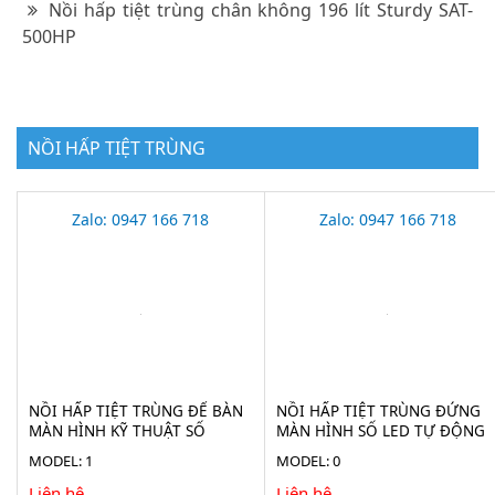
Nồi hấp tiệt trùng chân không 196 lít Sturdy SAT-
500HP
NỒI HẤP TIỆT TRÙNG
Zalo: 0947 166 718
Zalo: 0947 166 718
NỒI HẤP TIỆT TRÙNG ĐỂ BÀN
NỒI HẤP TIỆT TRÙNG ĐỨNG
MÀN HÌNH KỸ THUẬT SỐ
MÀN HÌNH SỐ LED TỰ ĐỘNG
HAISERN TM-XD-SERIES-D
HAISERN LS-LD-SERIES
MODEL: 1
MODEL: 0
Liên hệ
Liên hệ