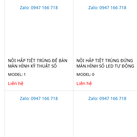
Zalo: 0947 166 718
Zalo: 0947 166 718
NỒI HẤP TIỆT TRÙNG ĐỂ BÀN
NỒI HẤP TIỆT TRÙNG ĐỨNG
MÀN HÌNH KỸ THUẬT SỐ
MÀN HÌNH SỐ LED TỰ ĐỘNG
HAISERN TM-XD-SERIES-D
HAISERN LS-LD-SERIES
MODEL: 1
MODEL: 0
Liên hệ
Liên hệ
Zalo: 0947 166 718
Zalo: 0947 166 718