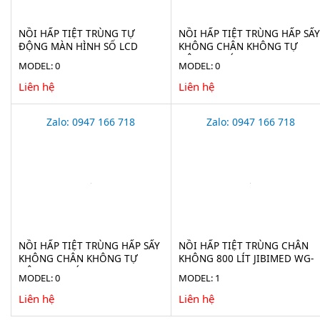
NỒI HẤP TIỆT TRÙNG TỰ
NỒI HẤP TIỆT TRÙNG HẤP SẤY
ĐỘNG MÀN HÌNH SỐ LCD
KHÔNG CHÂN KHÔNG TỰ
HAISERN LS-HD-SERIES
ĐỘNG 75 LÍT JIBIMED LS-75HV
MODEL: 0
MODEL: 0
Liên hệ
Liên hệ
Zalo: 0947 166 718
Zalo: 0947 166 718
NỒI HẤP TIỆT TRÙNG HẤP SẤY
NỒI HẤP TIỆT TRÙNG CHÂN
KHÔNG CHÂN KHÔNG TỰ
KHÔNG 800 LÍT JIBIMED WG-
ĐỘNG 100 LÍT JIBIMED LS-
0.8JSF
MODEL: 0
MODEL: 1
100HV
Liên hệ
Liên hệ