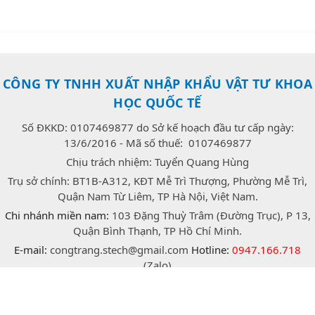
CÔNG TY TNHH XUẤT NHẬP KHẨU VẬT TƯ KHOA
HỌC QUỐC TẾ
Số ĐKKD: 0107469877 do Sở kế hoạch đầu tư cấp ngày:
13/6/2016 - Mã số thuế: 0107469877
Chịu trách nhiệm: Tuyển Quang Hùng
Trụ sở chính: BT1B-A312, KĐT Mễ Trì Thượng, Phường Mễ Trì,
Quận Nam Từ Liêm, TP Hà Nội, Việt Nam.
Chi nhánh miền nam:
103 Đặng Thuỳ Trâm (Đường Trục), P 13,
Quận Bình Thạnh, TP Hồ Chí Minh.
E-mail:
congtrang.stech@gmail.com
Hotline:
0947.166.718
(Zalo)
facebook
twitter
instagram