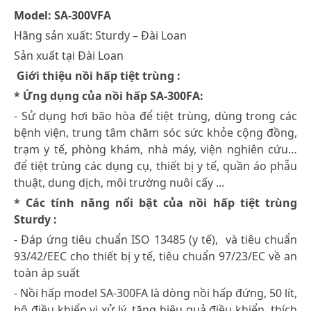
Model: SA-300VFA
Hãng sản xuất: Sturdy – Đài Loan
Sản xuất tại Đài Loan
Giới thiệu nồi hấp tiệt trùng :
* Ứng dụng của nồi hấp SA-300FA:
- Sử dụng hơi bão hòa để tiệt trùng, dùng trong các
bệnh viện, trung tâm chăm sóc sức khỏe cộng đồng,
trạm y tế, phòng khám, nhà máy, viện nghiên cứu…
để tiệt trùng các dụng cụ, thiết bị y tế, quần áo phẫu
thuật, dung dịch, môi trường nuôi cấy ...
* Các tính năng nổi bật của nồi hấp tiệt trùng
Sturdy :
- Đáp ứng tiêu chuẩn ISO 13485 (y tế), và tiêu chuẩn
93/42/EEC cho thiết bị y tế, tiêu chuẩn 97/23/EC về an
toàn áp suất
- Nồi hấp model SA-300FA là dòng nồi hấp đứng, 50 lít,
bộ điều khiển vi xử lý, tăng hiệu quả điều khiển, thích