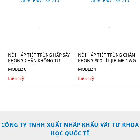
Zalo: 0947 166 718
Zalo: 0947 166 718
NỒI HẤP TIỆT TRÙNG HẤP SẤY
NỒI HẤP TIỆT TRÙNG CHÂN
KHÔNG CHÂN KHÔNG TỰ
KHÔNG 800 LÍT JIBIMED WG-
ĐỘNG 100 LÍT JIBIMED LS-
0.8JSF
MODEL: 0
MODEL: 1
100HV
Liên hệ
Liên hệ
CÔNG TY TNHH XUẤT NHẬP KHẨU VẬT TƯ KHOA
HỌC QUỐC TẾ