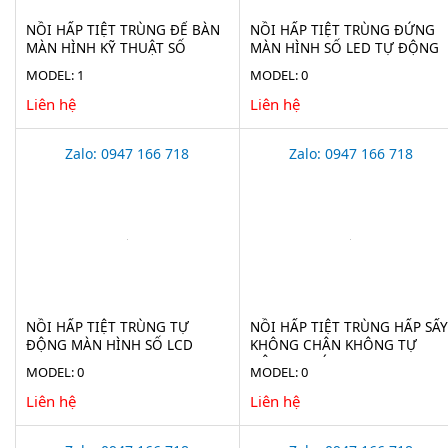
NỒI HẤP TIỆT TRÙNG ĐỂ BÀN
NỒI HẤP TIỆT TRÙNG ĐỨNG
MÀN HÌNH KỸ THUẬT SỐ
MÀN HÌNH SỐ LED TỰ ĐỘNG
HAISERN TM-XD-SERIES-D
HAISERN LS-LD-SERIES
MODEL: 1
MODEL: 0
Liên hệ
Liên hệ
Zalo: 0947 166 718
Zalo: 0947 166 718
NỒI HẤP TIỆT TRÙNG TỰ
NỒI HẤP TIỆT TRÙNG HẤP SẤY
ĐỘNG MÀN HÌNH SỐ LCD
KHÔNG CHÂN KHÔNG TỰ
HAISERN LS-HD-SERIES
ĐỘNG 75 LÍT JIBIMED LS-75HV
MODEL: 0
MODEL: 0
Liên hệ
Liên hệ