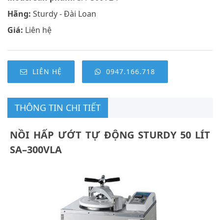
Hãng:
Sturdy - Đài Loan
Giá:
Liên hệ
LIÊN HỆ
0947.166.718
THÔNG TIN CHI TIẾT
NỒI HẤP ƯỚT TỰ ĐỘNG STURDY 50 LÍT
SA–300VLA