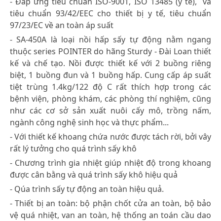
- Đáp ứng tiêu chuẩn ISO-9001, ISO 13485 (y tế), và
tiêu chuẩn 93/42/EEC cho thiết bị y tế, tiêu chuẩn
97/23/EC về an toàn áp suất
- SA-450A là loại nồi hấp sấy tự động nằm ngang
thuộc series POINTER do hãng Sturdy - Đài Loan thiết
kế và chế tạo. Nồi được thiết kế với 2 buồng riêng
biệt, 1 buồng đun và 1 buồng hấp. Cung cấp áp suất
tiệt trùng 1.4kg/122 độ C rất thích hợp trong các
bệnh viện, phòng khám, các phòng thí nghiệm, cũng
như các cơ sở sản xuất nuôi cấy mô, trồng nấm,
ngành công nghệ sinh học và thực phẩm...
- Với thiết kế khoang chứa nước được tách rời, bởi vây
rất lý tưởng cho quá trình sấy khô
- Chương trình gia nhiệt giúp nhiệt độ trong khoang
được cân bằng và quá trình sấy khô hiệu quả
- Qúa trình sấy tự động an toàn hiệu quả.
- Thiết bị an toàn: bộ phận chốt cửa an toàn, bộ bảo
vệ quá nhiệt, van an toàn, hệ thống an toán cầu dao