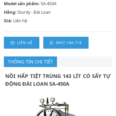
Model sản phẩm:
SA-450A
Hãng:
Sturdy - Đài Loan
Giá:
Liên hệ
LIÊN HỆ
0947.166.718
THÔNG TIN CHI TIẾT
NỒI HẤP TIỆT TRÙNG 143 LÍT CÓ SẤY TỰ
ĐỘNG ĐÀI LOAN SA-450A