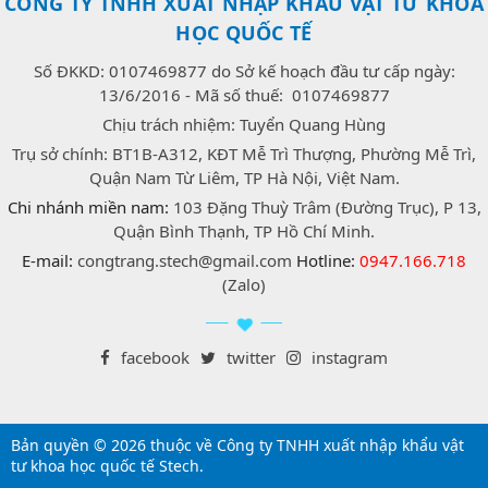
CÔNG TY TNHH XUẤT NHẬP KHẨU VẬT TƯ KHOA
HỌC QUỐC TẾ
Số ĐKKD: 0107469877 do Sở kế hoạch đầu tư cấp ngày:
13/6/2016 - Mã số thuế: 0107469877
Chịu trách nhiệm: Tuyển Quang Hùng
Trụ sở chính: BT1B-A312, KĐT Mễ Trì Thượng, Phường Mễ Trì,
Quận Nam Từ Liêm, TP Hà Nội, Việt Nam.
Chi nhánh miền nam:
103 Đặng Thuỳ Trâm (Đường Trục), P 13,
Quận Bình Thạnh, TP Hồ Chí Minh.
E-mail:
congtrang.stech@gmail.com
Hotline:
0947.166.718
(Zalo)
facebook
twitter
instagram
Bản quyền © 2026 thuộc về Công ty TNHH xuất nhập khẩu vật
tư khoa học quốc tế Stech.