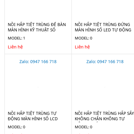
NỒI HẤP TIỆT TRÙNG ĐỂ BÀN
NỒI HẤP TIỆT TRÙNG ĐỨNG
MÀN HÌNH KỸ THUẬT SỐ
MÀN HÌNH SỐ LED TỰ ĐỘNG
HAISERN TM-XD-SERIES-D
HAISERN LS-LD-SERIES
MODEL: 1
MODEL: 0
Liên hệ
Liên hệ
Zalo: 0947 166 718
Zalo: 0947 166 718
NỒI HẤP TIỆT TRÙNG TỰ
NỒI HẤP TIỆT TRÙNG HẤP SẤY
ĐỘNG MÀN HÌNH SỐ LCD
KHÔNG CHÂN KHÔNG TỰ
HAISERN LS-HD-SERIES
ĐỘNG 75 LÍT JIBIMED LS-75HV
MODEL: 0
MODEL: 0