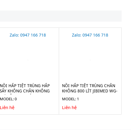
Zalo: 0947 166 718
Zalo: 0947 166 718
NỒI HẤP TIỆT TRÙNG HẤP
NỒI HẤP TIỆT TRÙNG CHÂN
SẤY KHÔNG CHÂN KHÔNG
KHÔNG 800 LÍT JIBIMED WG-
TỰ ĐỘNG 100 LÍT JIBIMED
0.8JSF
MODEL: 0
MODEL: 1
LS-100HV
Liên hệ
Liên hệ