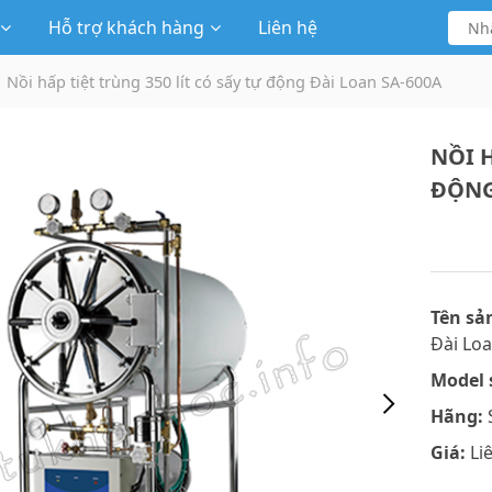
Hỗ trợ khách hàng
Liên hệ
Nồi hấp tiệt trùng 350 lít có sấy tự động Đài Loan SA-600A
NỒI H
ĐỘNG
Tên sả
Đài Lo
Model 
Hãng:
S
Giá:
Li