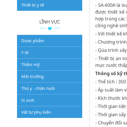
Thiết bị y tế
- SA-600A là l
được thiết kế 
hợp trong các 
LĨNH VỰC
công nghệ sinh
- Với thiết kế
Dược phẩm
- Chương trình
- Qúa trình sấ
Y tế
- Thiết bị an 
Thẩm mỹ
mực nước thấp,
Thông số kỹ t
Môi trường
- Thể tích : 350 
Thú y - chăn nuôi
- Áp suất làm vi
- Kích thước 
Vi sinh
- Thời gian tiệt
Vật tư phụ kiện
- Thời gian sấy
- Chuyển đổi s