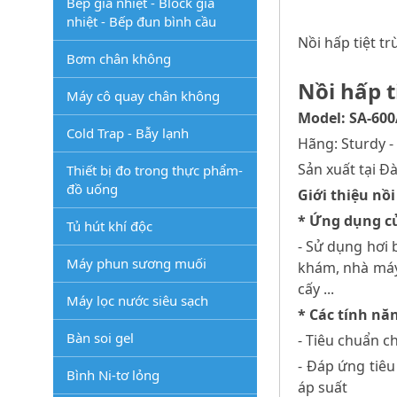
Bếp gia nhiệt - Block gia
nhiệt - Bếp đun bình cầu
Nồi hấp tiệt t
Bơm chân không
Nồi hấp t
Máy cô quay chân không
Model: SA-60
Cold Trap - Bẫy lạnh
Hãng: Sturdy -
Sản xuất tại Đ
Thiết bị đo trong thực phẩm-
đồ uống
Giới thiệu nồi
* Ứng dụng c
Tủ hút khí độc
- Sử dụng hơi 
Máy phun sương muối
khám, nhà máy,
cấy ...
Máy lọc nước siêu sạch
* Các tính nă
Bàn soi gel
- Tiêu chuẩn 
- Đáp ứng tiêu
Bình Ni-tơ lỏng
áp suất