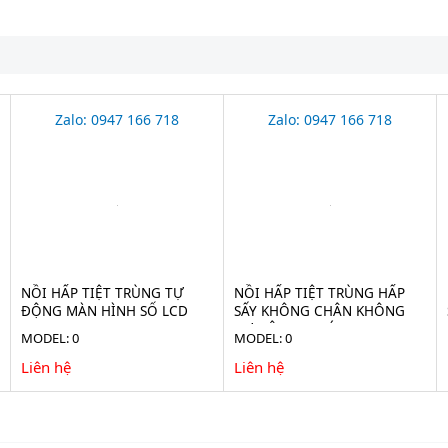
Zalo: 0947 166 718
Zalo: 0947 166 718
NỒI HẤP TIỆT TRÙNG TỰ
NỒI HẤP TIỆT TRÙNG HẤP
ĐỘNG MÀN HÌNH SỐ LCD
SẤY KHÔNG CHÂN KHÔNG
HAISERN LS-HD-SERIES
TỰ ĐỘNG 75 LÍT JIBIMED LS-
MODEL: 0
MODEL: 0
75HV
Liên hệ
Liên hệ