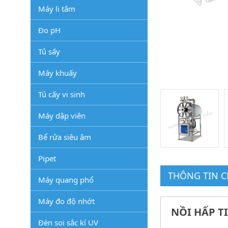
Máy li tâm
Đo pH
Tủ sấy
Máy khuấy
Tủ cấy vi sinh
Máy dập viên
Bể rửa siêu âm
Pipet
THÔNG TIN CH
Máy quang phổ
Máy đo độ nhớt
NỒI HẤP TI
Đèn soi sắc kí UV