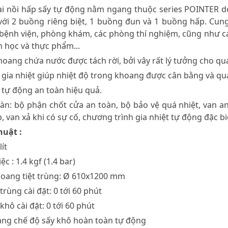
oại nồi hấp sấy tự động nằm ngang thuộc series POINTER do
với 2 buồng riêng biệt, 1 buồng đun và 1 buồng hấp. Cung 
bệnh viện, phòng khám, các phòng thí nghiệm, cũng như cá
 học và thực phẩm...
 khoang chứa nước được tách rời, bởi vây rất lý tưởng cho qu
 gia nhiệt giúp nhiệt độ trong khoang được cân bằng và qu
y tự động an toàn hiệu quả.
toàn: bộ phận chốt cửa an toàn, bộ bảo vệ quá nhiệt, van an
 van xả khi có sự cố, chương trình gia nhiệt tự động đặc bi
huật :
lít
ệc : 1.4 kgf (1.4 bar)
khoang tiệt trùng: Ø 610x1200 mm
 trùng cài đặt: 0 tới 60 phút
 khô cài đặt: 0 tới 60 phút
ang chế độ sấy khô hoàn toàn tự động