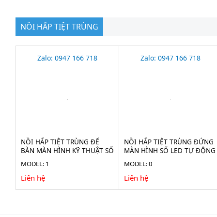
NỒI HẤP TIỆT TRÙNG
Zalo: 0947 166 718
Zalo: 0947 166 718
NỒI HẤP TIỆT TRÙNG ĐỂ
NỒI HẤP TIỆT TRÙNG ĐỨNG
BÀN MÀN HÌNH KỸ THUẬT SỐ
MÀN HÌNH SỐ LED TỰ ĐỘNG
HAISERN TM-XD-SERIES-D
HAISERN LS-LD-SERIES
MODEL: 1
MODEL: 0
Liên hệ
Liên hệ