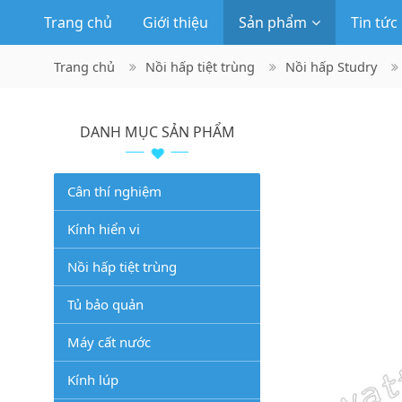
Trang chủ
Giới thiệu
Sản phẩm
Tin tức
Trang chủ
Nồi hấp tiệt trùng
Nồi hấp Studry
DANH MỤC SẢN PHẨM
Cân thí nghiệm
Kính hiển vi
Nồi hấp tiệt trùng
Tủ bảo quản
Máy cất nước
Kính lúp