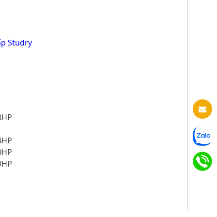
ấp Studry
48HP
54HP
60HP
10HP