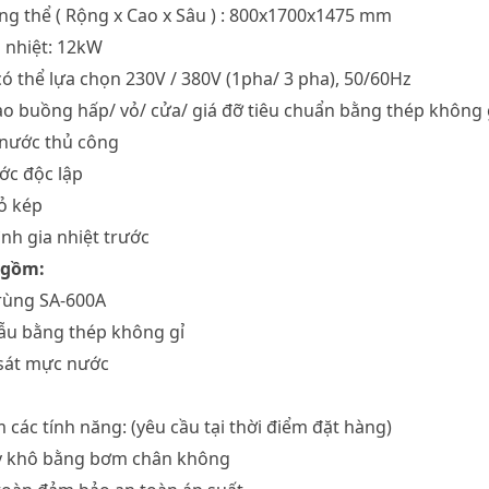
ổng thể ( Rộng x Cao x Sâu ) : 800x1700x1475 mm
a nhiệt: 12kW
có thể lựa chọn 230V / 380V (1pha/ 3 pha), 50/60Hz
 tạo buồng hấp/ vỏ/ cửa/ giá đỡ tiêu chuẩn bằng thép không g
 nước thủ công
ước độc lập
vỏ kép
ình gia nhiệt trước
 gồm:
trùng SA-600A
mẫu bằng thép không gỉ
 sát mực nước
các tính năng: (yêu cầu tại thời điểm đặt hàng)
ấy khô bằng bơm chân không