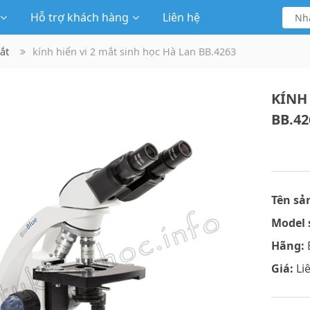
Hỗ trợ khách hàng
Liên hệ
ắt
kính hiển vi 2 mắt sinh học Hà Lan BB.4263
KÍNH
BB.42
Tên sả
Model 
Hãng:
Giá:
Li