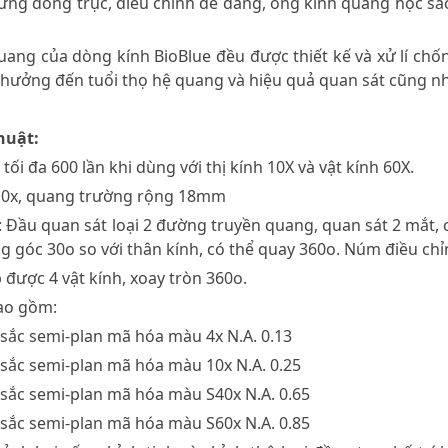
 đứng đồng trục, điều chỉnh dễ dàng, ống kính quang học s
uang của dòng kính BioBlue đều được thiết kế và xử lí ch
hưởng đến tuổi thọ hệ quang và hiệu quả quan sát cũng n
huật:
tối đa 600 lần khi dùng với thị kính 10X và vật kính 60X.
F 10x, quang trường rộng 18mm
: Đầu quan sát loại 2 đường truyền quang, quan sát 2 mắt, 
 góc 30o so với thân kính, có thể quay 360o. Núm điều chỉn
 được 4 vật kính, xoay tròn 360o.
bao gồm:
u sắc semi-plan mã hóa màu 4x N.A. 0.13
u sắc semi-plan mã hóa màu 10x N.A. 0.25
u sắc semi-plan mã hóa màu S40x N.A. 0.65
u sắc semi-plan mã hóa màu S60x N.A. 0.85