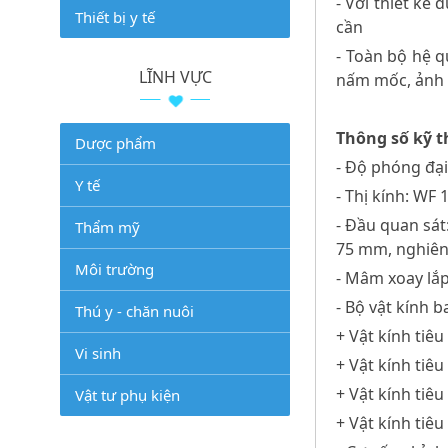
- Với thiết kế
Thiết bị y tế
cần
- Toàn bộ hệ q
LĨNH VỰC
nấm mốc, ảnh 
Thông số kỹ t
Dược phẩm
- Độ phóng đại 
Y tế
- Thị kính: W
- Đầu quan sát
Thẩm mỹ
75 mm, nghiêng
Môi trường
- Mâm xoay lắp
- Bộ vật kính 
Thú y - chăn nuôi
+ Vật kính tiê
Vi sinh
+ Vật kính tiê
+ Vật kính tiê
Vật tư phụ kiện
+ Vật kính tiê