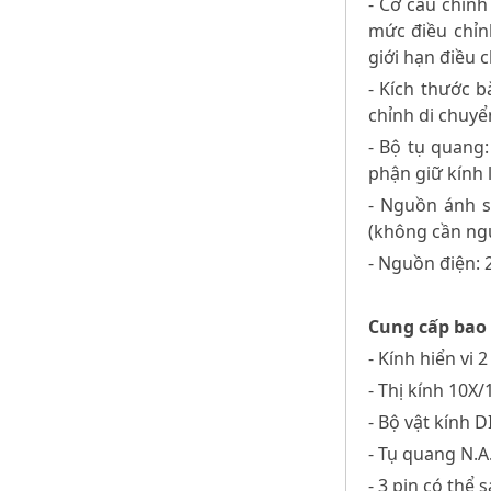
- Cơ cấu chỉnh
mức điều chỉn
giới hạn điều 
- Kích thước 
chỉnh di chuyể
- Bộ tụ quang:
phận giữ kính 
- Nguồn ánh s
(không cần ngu
- Nguồn điện: 
Cung cấp bao
- Kính hiển vi 
- Thị kính 10X
- Bộ vật kính D
- Tụ quang N.A
- 3 pin có thể s