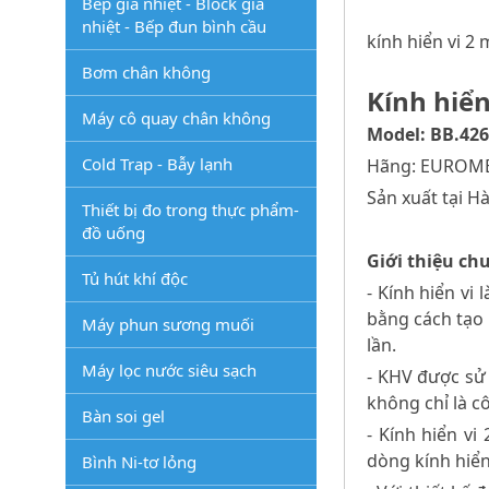
Bếp gia nhiệt - Block gia
nhiệt - Bếp đun bình cầu
kính hiển vi 2
Bơm chân không
Kính hiể
Máy cô quay chân không
Model: BB.42
Cold Trap - Bẫy lạnh
Hãng: EUROME
Sản xuất tại H
Thiết bị đo trong thực phẩm-
đồ uống
Giới thiệu chu
Tủ hút khí độc
- Kính hiển vi
bằng cách tạo 
Máy phun sương muối
lần.
Máy lọc nước siêu sạch
- KHV được sử 
không chỉ là c
Bàn soi gel
- Kính hiển vi
dòng kính hiển
Bình Ni-tơ lỏng