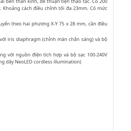
hai bên thân kính, để thuận tiện thao tác. Có 200
y. Khoảng cách điều chỉnh tối đa 23mm. Có mức
huyển theo hai phương X-Y 75 x 28 mm, cần điều
 với iris diaphragm (chỉnh màn chắn sáng) và bộ
g với nguồn điện tích hợp và bộ sạc 100-240V
ng dây NeoLED cordless illumination)