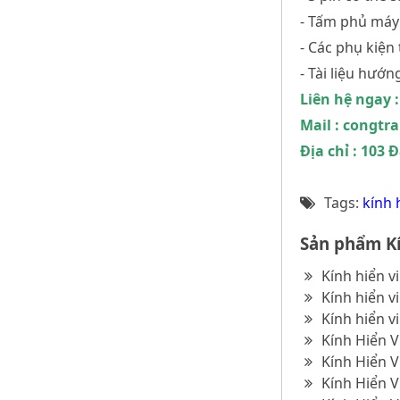
- Tấm phủ máy
- Các phụ kiện
- Tài liệu hướ
Liên hệ ngay :
Mail : congt
Địa chỉ : 103
Tags:
kính 
Sản phẩm Kí
Kính hiển v
Kính hiển v
Kính hiển v
Kính Hiển V
Kính Hiển V
Kính Hiển V