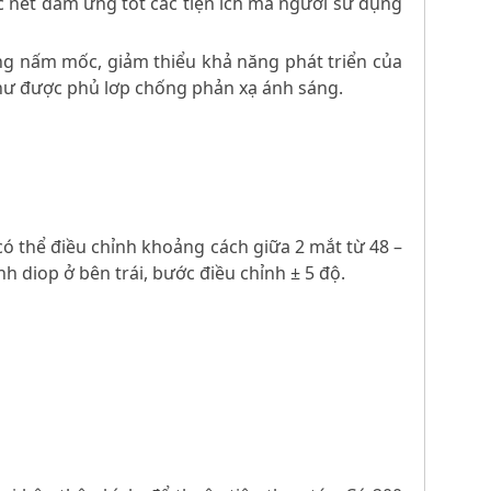
ắc nét đảm ứng tốt các tiện ích mà người sử dụng
ống nấm mốc, giảm thiểu khả năng phát triển của
hư được phủ lơp chống phản xạ ánh sáng.
có thể điều chỉnh khoảng cách giữa 2 mắt từ 48 –
h diop ở bên trái, bước điều chỉnh ± 5 độ.