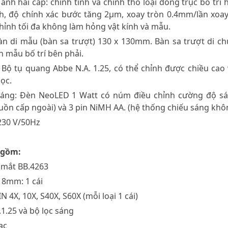
 ảnh hai cấp: chỉnh tinh và chỉnh thô loại đồng trục bố trí 
h, độ chính xác bước tăng 2μm, xoay tròn 0.4mm/lần xoa
chỉnh tối đa không làm hỏng vật kính và mẫu.
bàn di mẫu (bàn sa trượt) 130 x 130mm. Bàn sa trượt di c
n mẫu bố trí bên phải.
 Bộ tụ quang Abbe N.A. 1.25, có thể chỉnh được chiều cao
lọc.
áng: Đèn NeoLED 1 Watt có núm điều chỉnh cường độ sán
ồn cấp ngoài) và 3 pin NiMH AA. (hệ thống chiếu sáng khô
230 V/50Hz
 gồm:
2 mắt BB.4263
/18mm: 1 cái
IN 4X, 10X, S40X, S60X (mỗi loại 1 cái)
.1.25 và bộ lọc sáng
ạc