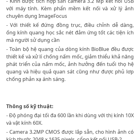
- Kính được tích hợp sẵn camera 3.2 Mp kết nối USB
với máy tính. Kèm phẩn mềm kết nối và xử lý ảnh
chuyên dụng ImageFocus
- Với thiết kế đứng đồng trục, điều chỉnh dễ dàng,
ống kính quang học sắc nét đảm ứng tốt các tiện ích
mà người sử dụng cần
- Toàn bộ hệ quang của dòng kính BioBlue đều được
thiết kế và xử lí chống nấm mốc, giảm thiểu khả năng
phát triển của nấm mốc, ảnh hưởng đến tuổi thọ hệ
quang và hiệu quả quan sát cũng như được phủ lơp
chống phản xạ ánh sáng.
Thông số kỹ thuật:
- Độ phóng đại tối đa 600 lần khi dùng với thị kính 10X
và vật kính 60X.
- Camera 3.2MP CMOS được lắp sẵn, cho hình ảnh có
kích thước 2048 x 1635 pixels, cổng kết nối USB-2.