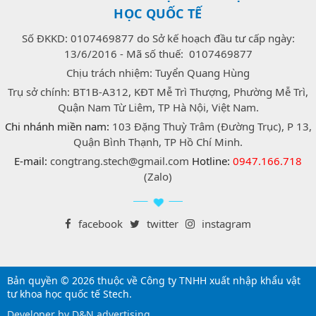
HỌC QUỐC TẾ
Số ĐKKD: 0107469877 do Sở kế hoạch đầu tư cấp ngày:
13/6/2016 - Mã số thuế: 0107469877
Chịu trách nhiệm: Tuyển Quang Hùng
Trụ sở chính: BT1B-A312, KĐT Mễ Trì Thượng, Phường Mễ Trì,
Quận Nam Từ Liêm, TP Hà Nội, Việt Nam.
Chi nhánh miền nam:
103 Đặng Thuỳ Trâm (Đường Trục), P 13,
Quận Bình Thạnh, TP Hồ Chí Minh.
E-mail:
congtrang.stech@gmail.com
Hotline:
0947.166.718
(Zalo)
facebook
twitter
instagram
Bản quyền © 2026 thuộc về Công ty TNHH xuất nhập khẩu vật
tư khoa học quốc tế Stech.
Developer by D&N advertising