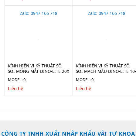
Zalo: 0947 166 718
Zalo: 0947 166 718
KÍNH HIỂN VI KỸ THUẬT SỐ
KÍNH HIỂN VI KỸ THUẬT SỐ
SOI MỐNG MẮT DINO-LITE 20X
SOI MẠCH MÁU DINO-LITE 10-
AF4115-RUT
300X AF4535ZTE-N3U
MODEL: 0
MODEL: 0
Liên hệ
Liên hệ
CÔNG TY TNHH XUẤT NHẬP KHẨU VẬT TƯ KHOA