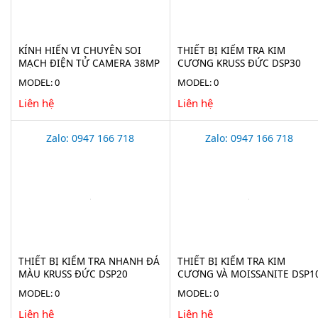
KÍNH HIỂN VI CHUYÊN SOI
THIẾT BỊ KIỂM TRA KIM
MẠCH ĐIỆN TỬ CAMERA 38MP
CƯƠNG KRUSS ĐỨC DSP30
STECH-38M
MODEL: 0
MODEL: 0
Liên hệ
Liên hệ
Zalo: 0947 166 718
Zalo: 0947 166 718
THIẾT BỊ KIỂM TRA NHANH ĐÁ
THIẾT BỊ KIỂM TRA KIM
MÀU KRUSS ĐỨC DSP20
CƯƠNG VÀ MOISSANITE DSP1
MODEL: 0
MODEL: 0
Liên hệ
Liên hệ