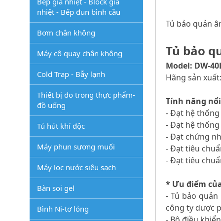
Bếp gia nhiệt - Block gia
nhiệt - Bếp đun bình cầu
Tủ bảo quản âm
Bơm chân không
Tủ bảo qu
Máy cô quay chân không
Model: DW-40
Cold Trap - Bẫy lạnh
Hãng sản xuất:
Thiết bị đo trong thực phẩm-
Tính năng nổi
đồ uống
- Đạt hệ thống
- Đạt hệ thống
Tủ hút khí độc
- Đạt chứng n
Máy phun sương muối
- Đạt tiêu chu
- Đạt tiêu chu
Máy lọc nước siêu sạch
* Ưu điểm củ
Bàn soi gel
- Tủ bảo quản
công ty dược p
Bình Ni-tơ lỏng
- Bộ điều khiển