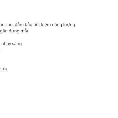
 kín cao, đảm bảo tiết kiệm năng lượng
t ngăn đựng mẫu
o nháy sáng
.
cửa.