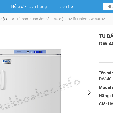
Hỗ trợ khách hàng
Liên hệ
 độ C
Tủ bảo quản âm sâu -40 độ C 92 lít Haier DW-40L92
TỦ BẢ
DW-4
Tên sả
DW-40
Model 
Hãng:
H
Giá:
Li