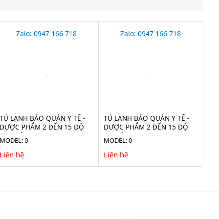
Zalo: 0947 166 718
Zalo: 0947 166 718
TỦ LẠNH BẢO QUẢN Y TẾ -
TỦ LẠNH BẢO QUẢN Y TẾ -
DƯỢC PHẨM 2 ĐẾN 15 ĐỘ
DƯỢC PHẨM 2 ĐẾN 15 ĐỘ
1160 LÍT LR 1160
925 LÍT LR 925 (ADVANCED)
MODEL: 0
MODEL: 0
Liên hệ
Liên hệ