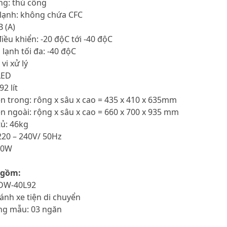
ng: thủ công
 lạnh: không chứa CFC
B (A)
điều khiển: -20 độC tới -40 độC
 lạnh tối đa: -40 độC
vi xử lý
LED
92 lít
ên trong: rông x sâu x cao = 435 x 410 x 635mm
ên ngoài: rộng x sâu x cao = 660 x 700 x 935 mm
tủ: 46kg
220 – 240V/ 50Hz
00W
 gồm:
 DW-40L92
bánh xe tiện di chuyển
ng mẫu: 03 ngăn