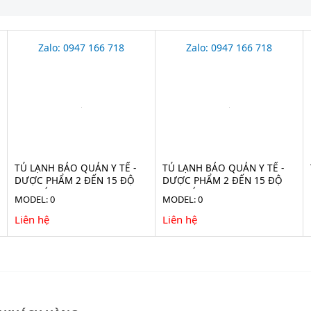
Zalo: 0947 166 718
Zalo: 0947 166 718
TỦ LẠNH BẢO QUẢN Y TẾ -
TỦ LẠNH BẢO QUẢN Y TẾ -
DƯỢC PHẨM 2 ĐẾN 15 ĐỘ
DƯỢC PHẨM 2 ĐẾN 15 ĐỘ
2100 LÍT EVERMED LR 2100
1365 LÍT LR 1365
MODEL: 0
MODEL: 0
(ADVANCED)
(ADVANCED)
Liên hệ
Liên hệ