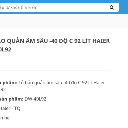
O QUẢN ÂM SÂU -40 ĐỘ C 92 LÍT HAIER
0L92
n phẩm:
Tủ bảo quản âm sâu -40 độ C 92 lít Haier
L92
sản phẩm:
DW-40L92
aier - TQ
ên hệ