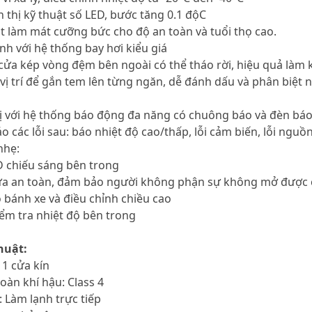
n thị kỹ thuật số LED, bước tăng 0.1 độC
t làm mát cưỡng bức cho độ an toàn và tuổi thọ cao.
nh với hệ thống bay hơi kiểu giá
u cửa kép vòng đệm bên ngoài có thể tháo rời, hiệu quả làm
 vị trí để gắn tem lên từng ngăn, dễ đánh dấu và phân biệ
bị với hệ thống báo động đa năng có chuông báo và đèn bá
o các lỗi sau: báo nhiệt độ cao/thấp, lỗi cảm biến, lỗi nguồn
nhẹ:
D chiếu sáng bên trong
ửa an toàn, đảm bảo người không phận sự không mở được 
 bánh xe và điều chỉnh chiều cao
ểm tra nhiệt độ bên trong
huật:
 1 cửa kín
toàn khí hậu: Class 4
: Làm lạnh trực tiếp