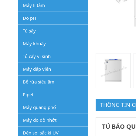
Máy li tâm
Đo pH
Tủ sấy
Máy khuấy
Tủ cấy vi sinh
Máy dập viên
Bể rửa siêu âm
Pipet
THÔNG TIN CH
Máy quang phổ
Máy đo độ nhớt
TỦ BẢO QUẢ
Đèn soi sắc kí UV