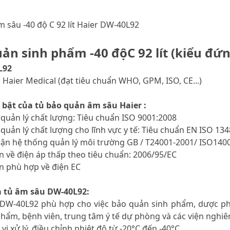
 sâu -40 độ C 92 lít Haier DW-40L92
ản sinh phẩm -40 độC 92 lít (kiểu đứn
L92
 Haier Medical (đạt tiêu chuẩn WHO, GPM, ISO, CE...)
 bật của tủ bảo quản âm sâu Haier :
 quản lý chất lượng: Tiêu chuẩn ISO 9001:2008
 quản lý chất lượng cho lĩnh vực y tế: Tiêu chuẩn EN ISO 13
hận hệ thống quản lý môi trường GB / T24001-2001/ ISO140
ẩn về điện áp thấp theo tiêu chuẩn: 2006/95/EC
ẩn phù hợp về điện EC
a tủ âm sâu DW-40L92:
 DW-40L92 phù hợp cho việc bảo quản sinh phẩm, dược phẩ
hẩm, bệnh viên, trung tâm ý tế dự phòng và các viện nghiê
 vi xử lý, điều chỉnh nhiệt độ từ -20°C đến -40°C