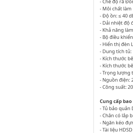
- Chế độ rã Đô
- Môi chất làm
- Độ ồn: ≤ 40 d
- Dải nhiệt độ 
- Khả năng làm
- Bộ điều khiển 
- Hiển thị đèn 
- Dung tích tủ: 
- Kích thước b
- Kích thước b
- Trọng lượng 
- Nguồn điện: 
- Công suất: 2
Cung cấp bao
- Tủ bảo quản
- Chân có lắp 
- Ngăn kéo đự
- Tài liệu HDSD