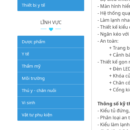
Thiết bị y tế
- Màn hình hiể
- Hệ thống quạ
- Làm lạnh nha
LĨNH VỰC
- Thiết kế kiể
- Ngăn kéo với
- An toàn:
Dược phẩm
+ Trang 
Y tế
+ Cảnh bá
- Thiết kế gọn 
Thẩm mỹ
+ Đèn LE
+ Khóa c
Môi trường
+ Chân có
+ Cổng ki
Thú y - chăn nuôi
Vi sinh
Thông số kỹ t
- Kiểu tủ đứng,
Vật tư phụ kiện
- Phân loại an 
- Kiểu làm lạnh