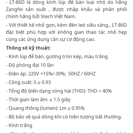
- LT-86D là dòng kính lúp để bàn loại nhỏ do hãng
Zangfei sản xuất , được nhập khẩu và phân phối
chính hãng bởi Stech Việt Nam.
- Với thiết kế nhỏ gọn, kèm đèn led siêu sáng., LT-86D
đặc biệt phù hợp với không gian thao tác nhỏ hẹp
cùng các ứng dụng cần sự cơ động cao.
Thông số kỹ thuật:
- Kính lúp để bàn, gương tròn kép, màu trắng
- Độ phóng đại 10 lần
- Điện áp: 220V +15%/-30%; 50HZ / 60HZ
- Công suất: λ ≥ 0.93
- Tổng độ biến dạng sóng hài (THD): THD < 40%
- Thời gian làm ấm: ≤ 1.5 giây
- Quang thông (lumen): Lm ≥ 0.95%
- Bộ bảo vệ quá dòng khi có hiện tượng bất thường.
- Kính trắng