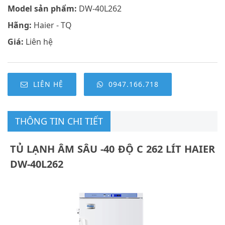
Model sản phẩm:
DW-40L262
Hãng:
Haier - TQ
Giá:
Liên hệ
LIÊN HỆ
0947.166.718
THÔNG TIN CHI TIẾT
TỦ LẠNH ÂM SÂU -40 ĐỘ C 262 LÍT HAIER
DW-40L262