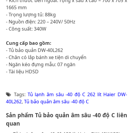
- Kích thước bên ngoài: rộng x sâu x cao = 700 x 705 x
1665 mm
- Trọng lượng tủ: 88kg
- Nguồn điện: 220 – 240V/ 50Hz
- Công suất: 340W
Cung cấp bao gồm:
- Tủ bảo quản DW-40L262
- Chân có lắp bánh xe tiện di chuyển
- Ngăn kéo đựng mẫu: 07 ngăn
- Tài liệu HDSD
Tags:
Tủ lạnh âm sâu -40 độ C 262 lít Haier DW-
40L262
,
Tủ bảo quản âm sâu -40 độ C
Sản phẩm Tủ bảo quản âm sâu -40 độ C liên
quan