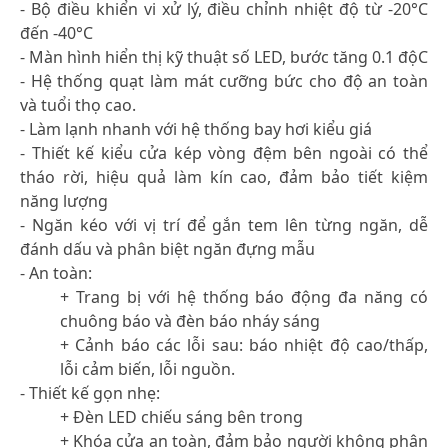
- Bộ điều khiển vi xử lý, điều chỉnh nhiệt độ từ -20°C
đến -40°C
- Màn hình hiển thị kỹ thuật số LED, bước tăng 0.1 độC
- Hệ thống quạt làm mát cưỡng bức cho độ an toàn
và tuổi thọ cao.
- Làm lạnh nhanh với hệ thống bay hơi kiểu giá
- Thiết kế kiểu cửa kép vòng đệm bên ngoài có thể
tháo rời, hiệu quả làm kín cao, đảm bảo tiết kiệm
năng lượng
- Ngăn kéo với vị trí để gắn tem lên từng ngăn, dễ
đánh dấu và phân biệt ngăn đựng mẫu
- An toàn:
+ Trang bị với hệ thống báo động đa năng có
chuông báo và đèn báo nháy sáng
+ Cảnh báo các lỗi sau: báo nhiệt độ cao/thấp,
lỗi cảm biến, lỗi nguồn.
- Thiết kế gọn nhẹ:
+ Đèn LED chiếu sáng bên trong
+ Khóa cửa an toàn, đảm bảo người không phận