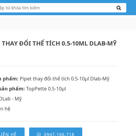
 THAY ĐỔI THỂ TÍCH 0.5-10ΜL DLAB-MỸ
n phẩm:
Pipet thay đổi thể tích 0.5-10μl Dlab-Mỹ
sản phẩm:
TopPette 0.5-10μl
DLab - Mỹ
ên hệ
LIÊN HỆ
0947.166.718