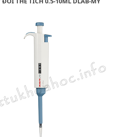
 ĐỔI THỂ TÍCH 0.5-10ΜL DLAB-MỸ