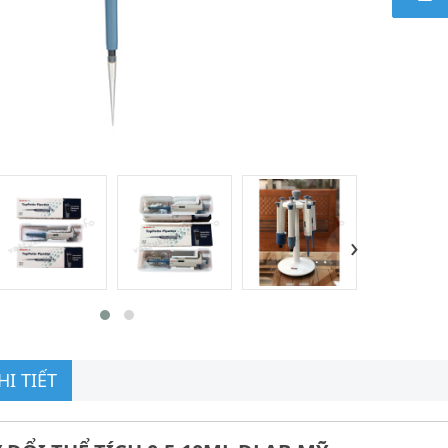
›
I TIẾT