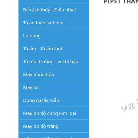
PIPET THAY
Bể cách thủy - Điều nhiệt
Tủ an toàn sinh học
Lò nung
Tủ ấm - Tủ ấm lạnh
Tủ môi trường - vi khí hậu
Máy đồng hóa
Máy lắc
Dụng cụ lấy mẫu
Máy đo độ cứng kim loại
Máy đo độ trắng