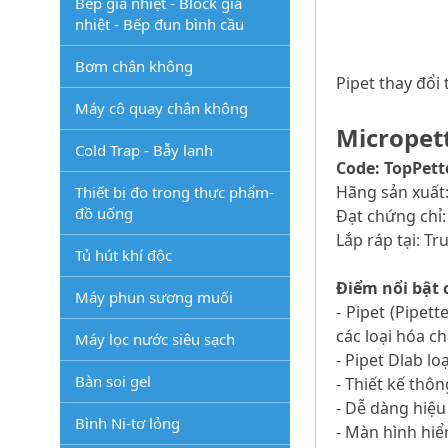
Bếp gia nhiệt - Block gia
nhiệt - Bếp đun bình cầu
Bơm chân không
Pipet thay đổi 
Máy cô quay chân không
Micropett
Cold Trap - Bẫy lạnh
Code: TopPett
Hãng sản xuất
Thiết bị đo trong thực phẩm-
đồ uống
Đạt chứng chỉ:
Lắp ráp tại: T
Tủ hút khí độc
Điểm nổi bật c
Máy phun sương muối
- Pipet (Pipet
các loại hóa c
Máy lọc nước siêu sạch
- Pipet Dlab lo
Bàn soi gel
- Thiết kế thôn
- Dễ dàng hiệu
Bình Ni-tơ lỏng
- Màn hình hiển