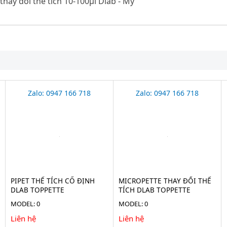
thay đổi thể tích 10-100μl Dlab - Mỹ
Zalo: 0947 166 718
Zalo: 0947 166 718
PIPET THỂ TÍCH CỐ ĐỊNH
MICROPETTE THAY ĐỔI THỂ
DLAB TOPPETTE
TÍCH DLAB TOPPETTE
MODEL: 0
MODEL: 0
Liên hệ
Liên hệ