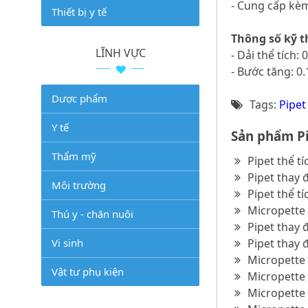
- Cung cấp kè
Thiết bị y tế
Thông số kỹ t
LĨNH VỰC
- Dải thể tích: 
- Bước tăng: 0.
Dược phẩm
Tags:
Pipet
Y tế
Sản phẩm Pi
Thẩm mỹ
Pipet thể t
Pipet thay 
Môi trường
Pipet thể t
Micropette 
Thú y - chăn nuôi
Pipet thay 
Vi sinh
Pipet thay 
Micropette 
Vật tư phụ kiện
Micropette 
Micropette 