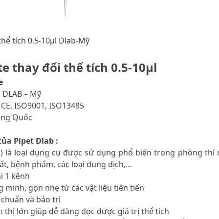
thể tích 0.5-10μl Dlab-Mỹ
e thay đổi thể tích 0.5-10μl
e
: DLAB – Mỹ
 CE, ISO9001, ISO13485
rung Quốc
ủa Pipet Dlab :
te) là loại dụng cụ được sử dụng phổ biến trong phòng thí
hất, bệnh phẩm, các loại dung dịch,…
ại 1 kênh
g minh, gọn nhẹ từ các vật liệu tiên tiến
 chuẩn và bảo trì
 thị lớn giúp dễ dàng đọc được giá trị thể tích