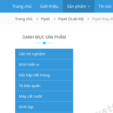
Trang chủ
Giới thiệu
Sản phẩm
Tin tức
Trang chủ
Pipet
Pipet DLab-Mỹ
Pipet thay đ
DANH MỤC SẢN PHẨM
Cân thí nghiệm
Kính hiển vi
Nồi hấp tiệt trùng
Tủ bảo quản
Máy cất nước
Kính lúp