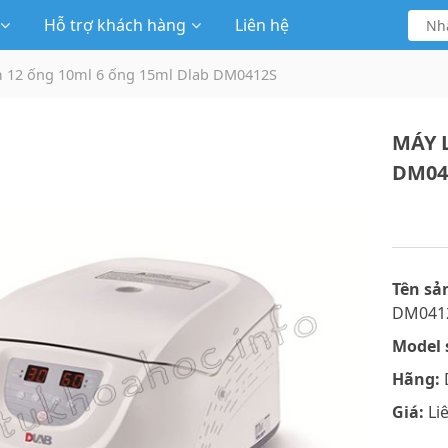
Hỗ trợ khách hàng
Liên hệ
m 12 ống 10ml 6 ống 15ml Dlab DM0412S
MÁY 
DM04
Tên sả
DM041
Model 
Hãng:
Giá:
Li