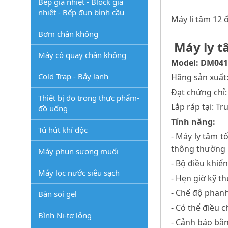
Bếp gia nhiệt - Block gia
nhiệt - Bếp đun bình cầu
Máy li tâm 12
Bơm chân không
Máy ly t
Máy cô quay chân không
Model: DM041
Cold Trap - Bẫy lạnh
Hãng sản xuất
Đạt chứng chỉ:
Thiết bị đo trong thực phẩm-
Lắp ráp tại: T
đồ uống
Tính năng:
Tủ hút khí độc
- Máy ly tâm t
thông thường 
Máy phun sương muối
- Bộ điều khiể
Máy lọc nước siêu sạch
- Hẹn giờ kỹ th
- Chế độ phanh
Bàn soi gel
- Có thể điều c
Bình Ni-tơ lỏng
- Cảnh báo bằ