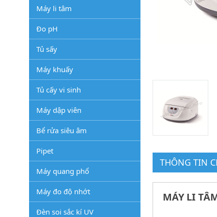
Máy li tâm
Đo pH
Tủ sấy
Máy khuấy
Tủ cấy vi sinh
Máy dập viên
Bể rửa siêu âm
Pipet
THÔNG TIN CH
Máy quang phổ
Máy đo độ nhớt
MÁY LI TÂ
Đèn soi sắc kí UV