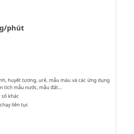
ng/phút
hanh, huyết tương, urê, mẫu máu và các ứng dụng
ân tích mẫu nước, mẫu đất…
g số khác
chạy liên tục