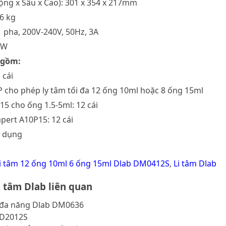
Rộng x Sâu x Cao): 301 x 354 x 217mm
 6 kg
1 pha, 200V-240V, 50Hz, 3A
0W
 gồm:
 cái
P cho phép ly tâm tối đa 12 ống 10ml hoặc 8 ống 15ml
15 cho ống 1.5-5ml: 12 cái
pert A10P15: 12 cái
ử dụng
i tâm 12 ống 10ml 6 ống 15ml Dlab DM0412S
,
Li tâm Dlab
 tâm Dlab liên quan
 đa năng Dlab DM0636
 D2012S