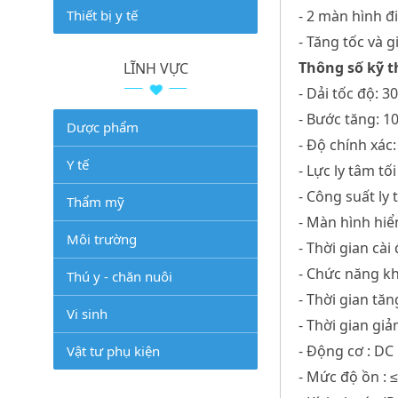
Thiết bị y tế
- 2 màn hình đi
- Tăng tốc và 
Thông số kỹ t
LĨNH VỰC
- Dải tốc độ: 
- Bước tăng: 1
Dược phẩm
- Độ chính xác
Y tế
- Lực ly tâm tố
- Công suất ly
Thẩm mỹ
- Màn hình hiể
Môi trường
- Thời gian cài
- Chức năng kh
Thú y - chăn nuôi
- Thời gian tăn
Vi sinh
- Thời gian giả
- Động cơ : DC
Vật tư phụ kiện
- Mức độ ồn : 