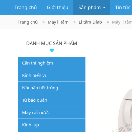
Trang chủ
Giới thiệu
Sản phẩm
Tin tức
Trang chủ
Máy li tâm
Li tâm Dlab
Máy li tâ
DANH MỤC SẢN PHẨM
Cân thí nghiệm
Kính hiển vi
Nồi hấp tiệt trùng
Tủ bảo quản
Máy cất nước
Kính lúp