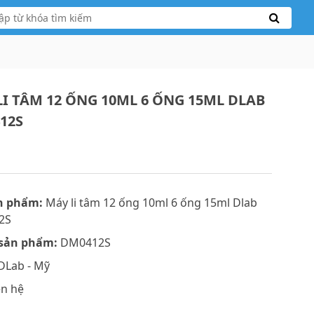
LI TÂM 12 ỐNG 10ML 6 ỐNG 15ML DLAB
12S
n phẩm:
Máy li tâm 12 ống 10ml 6 ống 15ml Dlab
2S
sản phẩm:
DM0412S
DLab - Mỹ
ên hệ