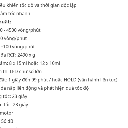
ều khiển tốc độ và thời gian độc lập
giảm tốc nhanh
huật:
300 - 4500 vòng/phút
00 vòng/phút
: ±100 vòng/phút
i đa RCF: 2490 x g
 tâm: 8 x 15ml hoặc 12 x 10ml
n thị LED chữ số lớn
 đặt: 1 giây đến 99 phút / hoặc HOLD (vận hành liên tục)
óa nắp liên động và phát hiện quá tốc độ
g tốc: 23 giây
m tốc: 23 giây
 motor
≤ 56 dB