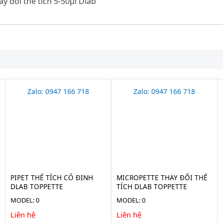
ay đổi thể tích 5-50μl Dlab
Zalo: 0947 166 718
Zalo: 0947 166 718
PIPET THỂ TÍCH CỐ ĐỊNH
MICROPETTE THAY ĐỔI THỂ
DLAB TOPPETTE
TÍCH DLAB TOPPETTE
MODEL: 0
MODEL: 0
Liên hệ
Liên hệ