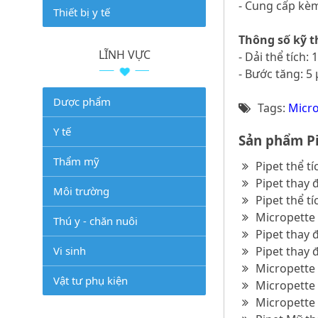
- Cung cấp kè
Thiết bị y tế
Thông số kỹ t
LĨNH VỰC
- Dải thể tích:
- Bước tăng: 5 
Dược phẩm
Tags:
Micro
Y tế
Sản phẩm Pi
Thẩm mỹ
Pipet thể t
Pipet thay 
Môi trường
Pipet thể t
Micropette 
Thú y - chăn nuôi
Pipet thay 
Vi sinh
Pipet thay 
Micropette 
Vật tư phụ kiện
Micropette 
Micropette 