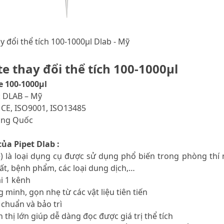
y đổi thể tích 100-1000μl Dlab - Mỹ
e thay đổi thể tích 100-1000μl
e 100-1000μl
: DLAB – Mỹ
 CE, ISO9001, ISO13485
rung Quốc
ủa Pipet Dlab :
te) là loại dụng cụ được sử dụng phổ biến trong phòng thí
hất, bệnh phẩm, các loại dung dịch,…
ại 1 kênh
g minh, gọn nhẹ từ các vật liệu tiên tiến
 chuẩn và bảo trì
 thị lớn giúp dễ dàng đọc được giá trị thể tích