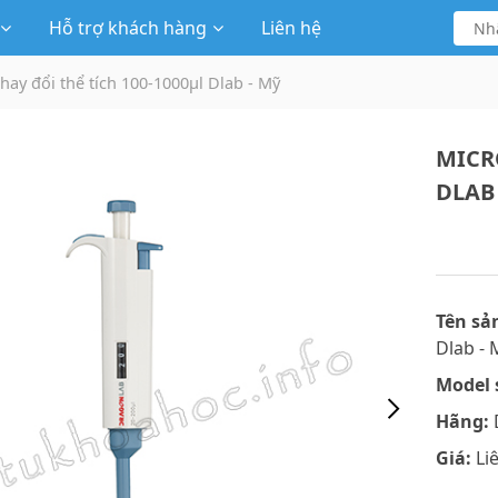
Hỗ trợ khách hàng
Liên hệ
hay đổi thể tích 100-1000μl Dlab - Mỹ
MICR
DLAB 
Tên sả
Dlab - 
Model 
Hãng:
Giá:
Li