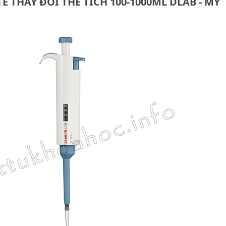
 THAY ĐỔI THỂ TÍCH 100-1000ΜL DLAB - MỸ