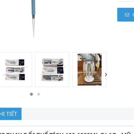
›
I TIẾT