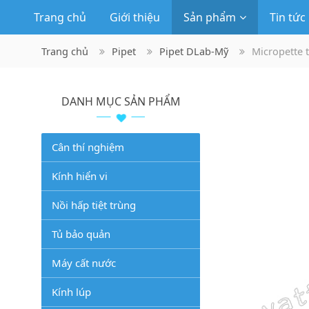
Trang chủ
Giới thiệu
Sản phẩm
Tin tức
Trang chủ
Pipet
Pipet DLab-Mỹ
Micropette t
DANH MỤC SẢN PHẨM
Cân thí nghiệm
Kính hiển vi
Nồi hấp tiệt trùng
Tủ bảo quản
Máy cất nước
Kính lúp