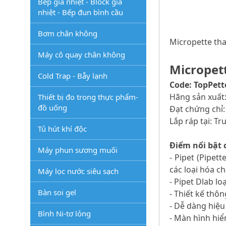
Bếp gia nhiệt - Block gia
nhiệt - Bếp đun bình cầu
Bơm chân không
Micropette tha
Máy cô quay chân không
Micropett
Cold Trap - Bẫy lạnh
Code: TopPett
Hãng sản xuất
Thiết bị đo trong thực phẩm-
đồ uống
Đạt chứng chỉ:
Lắp ráp tại: T
Tủ hút khí độc
Điểm nổi bật c
Máy phun sương muối
- Pipet (Pipet
các loại hóa c
Máy lọc nước siêu sạch
- Pipet Dlab lo
Bàn soi gel
- Thiết kế thôn
- Dễ dàng hiệu
Bình Ni-tơ lỏng
- Màn hình hiển