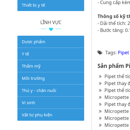
- Cung cấp kè
Thiết bị y tế
Thông số kỹ t
LĨNH VỰC
- Dải thể tích: 
- Bước tăng: 0
Dược phẩm
Tags:
Pipet
Y tế
Sản phẩm Pi
Thẩm mỹ
Pipet thể t
Môi trường
Pipet thay 
Pipet thể t
Thú y - chăn nuôi
Micropette 
Vi sinh
Pipet thay 
Micropette 
Vật tư phụ kiện
Micropette 
Micropette 