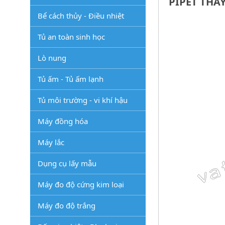
PIPET THAY
Bể cách thủy - Điều nhiệt
Tủ an toàn sinh học
Lò nung
Tủ ấm - Tủ ấm lạnh
Tủ môi trường - vi khí hậu
Máy đồng hóa
Máy lắc
Dụng cụ lấy mẫu
Máy đo độ cứng kim loại
Máy đo độ trắng