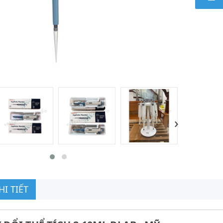
›
I TIẾT