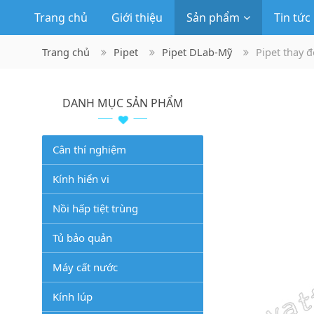
Trang chủ
Giới thiệu
Sản phẩm
Tin tức
Trang chủ
Pipet
Pipet DLab-Mỹ
Pipet thay đ
DANH MỤC SẢN PHẨM
Cân thí nghiệm
Kính hiển vi
Nồi hấp tiệt trùng
Tủ bảo quản
Máy cất nước
Kính lúp