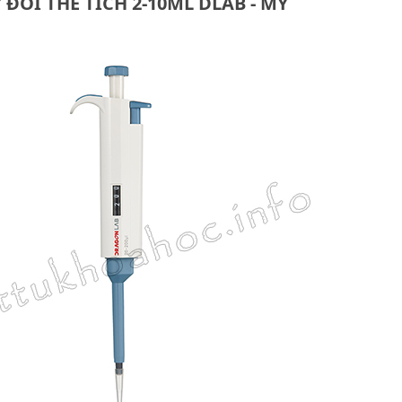
 ĐỔI THỂ TÍCH 2-10ML DLAB - MỸ