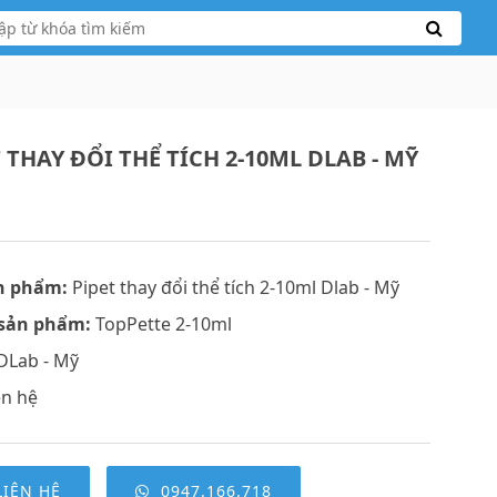
 THAY ĐỔI THỂ TÍCH 2-10ML DLAB - MỸ
n phẩm:
Pipet thay đổi thể tích 2-10ml Dlab - Mỹ
sản phẩm:
TopPette 2-10ml
DLab - Mỹ
ên hệ
LIÊN HỆ
0947.166.718