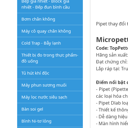
Bếp gia nhiệt - Block gia
nhiệt - Bếp đun bình cầu
Bơm chân không
Pipet thay đổi 
Máy cô quay chân không
Micropett
Cold Trap - Bẫy lạnh
Code: TopPett
Hãng sản xuất
Thiết bị đo trong thực phẩm-
đồ uống
Đạt chứng chỉ:
Lắp ráp tại: T
Tủ hút khí độc
Điểm nổi bật c
Máy phun sương muối
- Pipet (Pipet
các loại hóa c
Máy lọc nước siêu sạch
- Pipet Dlab lo
Bàn soi gel
- Thiết kế thôn
- Dễ dàng hiệu
Bình Ni-tơ lỏng
- Màn hình hiển