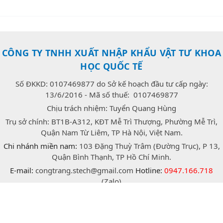
CÔNG TY TNHH XUẤT NHẬP KHẨU VẬT TƯ KHOA
HỌC QUỐC TẾ
Số ĐKKD: 0107469877 do Sở kế hoạch đầu tư cấp ngày:
13/6/2016 - Mã số thuế: 0107469877
Chịu trách nhiệm: Tuyển Quang Hùng
Trụ sở chính: BT1B-A312, KĐT Mễ Trì Thượng, Phường Mễ Trì,
Quận Nam Từ Liêm, TP Hà Nội, Việt Nam.
Chi nhánh miền nam:
103 Đặng Thuỳ Trâm (Đường Trục), P 13,
Quận Bình Thạnh, TP Hồ Chí Minh.
E-mail:
congtrang.stech@gmail.com
Hotline:
0947.166.718
(Zalo)
facebook
twitter
instagram