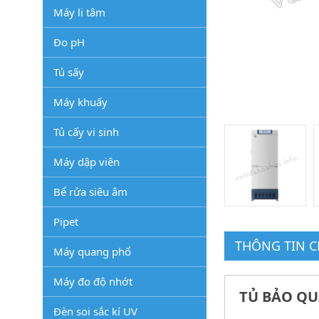
Máy li tâm
Đo pH
Tủ sấy
Máy khuấy
Tủ cấy vi sinh
Máy dập viên
Bể rửa siêu âm
Pipet
THÔNG TIN CH
Máy quang phổ
Máy đo độ nhớt
TỦ BẢO QU
Đèn soi sắc kí UV