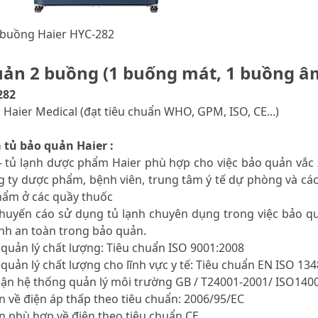
 buồng Haier HYC-282
uản 2 buồng (1 buống mát, 1 buồng â
282
 Haier Medical (đạt tiêu chuẩn WHO, GPM, ISO, CE...)
 tủ bảo quản Haier :
- tủ lạnh dược phẩm Haier phù hợp cho việc bảo quản vắc x
 ty dược phẩm, bệnh viên, trung tâm ý tế dự phòng và các
hẩm ở các quầy thuốc
uyến cáo sử dụng tủ lạnh chuyên dụng trong việc bảo quả
nh an toàn trong bảo quản.
 quản lý chất lượng: Tiêu chuẩn ISO 9001:2008
 quản lý chất lượng cho lĩnh vực y tế: Tiêu chuẩn EN ISO 13
hận hệ thống quản lý môi trường GB / T24001-2001/ ISO140
ẩn về điện áp thấp theo tiêu chuẩn: 2006/95/EC
ẩn phù hợp về điện theo tiêu chuẩn CE