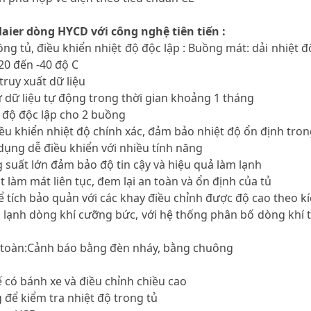
aier dòng HYCD với công nghệ tiên tiến :
uồng tủ, điều khiển nhiệt độ độc lập : Buồng mát: dải nhiệt 
-20 đến -40 độ C
truy xuất dữ liệu
rữ dữ liệu tự động trong thời gian khoảng 1 tháng
ệt độ độc lập cho 2 buồng
ều khiển nhiệt độ chính xác, đảm bảo nhiệt độ ổn định tron
 dụng dễ điều khiển với nhiều tính năng
 suất lớn đảm bảo độ tin cậy và hiệu quả làm lạnh
t làm mát liên tục, đem lại an toàn và ổn định của tủ
hể tích bảo quản với các khay điều chỉnh được độ cao theo 
 lạnh dòng khí cưỡng bức, với hệ thống phân bố dòng khí t
n toàn:Cảnh báo bằng đèn nháy, bằng chuông
 có bánh xe và điều chỉnh chiều cao
 để kiểm tra nhiệt độ trong tủ