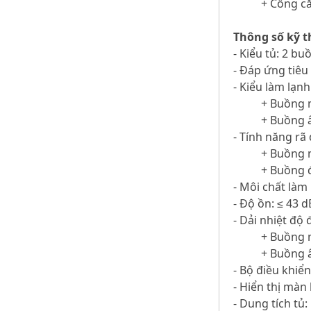
+ Cổng c
Thông số kỹ t
- Kiểu tủ: 2 b
- Đáp ứng tiêu
- Kiểu làm lạnh
+ Buồng 
+ Buồng â
- Tính năng rã
+ Buồng 
+ Buồng 
- Môi chất làm
- Độ ồn: ≤ 43 d
- Dải nhiệt độ 
+ Buồng m
+ Buồng â
- Bộ điều khiển 
- Hiển thị màn
- Dung tích tủ: