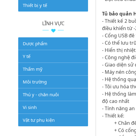
Thiết bị y tế
Tủ bảo quản H
- Thiết kế 2 b
LĨNH VỰC
điều khiển từ 
- Cổng USB đê 
- Có thể lưu t
Dược phẩm
- Hiển thị nhi
Y tế
- Công nghệ đi
- Giao diện sử
Thẩm mỹ
- Máy nén công
- Hệ thống quạ
Môi trường
- Tôi ưu hóa t
- Hệ thống làm
Thú y - chăn nuôi
độ cao nhất
Vi sinh
- Tính năng a
- Thiết kế:
Vật tư phụ kiện
+ Chân đế
+ Có cổng