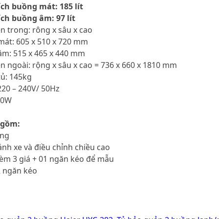
ích buồng mát: 185 lít
ích buồng âm: 97 lít
ên trong: rông x sâu x cao
mát: 605 x 510 x 720 mm
âm: 515 x 465 x 440 mm
ên ngoài: rộng x sâu x cao = 736 x 660 x 1810 mm
tủ: 145kg
220 – 240V/ 50Hz
00W
 gồm:
ồng
ánh xe và điều chỉnh chiều cao
kèm 3 giá + 01 ngăn kéo để mẫu
2 ngăn kéo