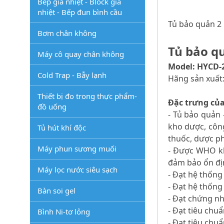
Bếp gia nhiệt - Block gia
nhiệt - Bếp đun bình cầu
Tủ bảo quản 2
Bơm chân không
Tủ bảo q
Máy cô quay chân không
Model: HYCD-
Cold Trap - Bẫy lạnh
Hãng sản xuất:
Thiết bị đo trong thực phẩm-
Đặc trưng của
đồ uống
- Tủ bảo quản 
kho dược, công
Tủ hút khí độc
thuốc, dược p
Máy phun sương muối
- Được WHO kh
đảm bảo ổn đị
Máy lọc nước siêu sạch
- Đạt hệ thống
- Đạt hệ thống
Bàn soi gel
- Đạt chứng n
- Đạt tiêu chu
Bình Ni-tơ lỏng
- Đạt tiêu chu