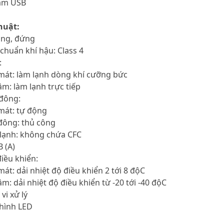
ắm USB
huật:
uồng, đứng
 chuẩn khí hậu: Class 4
:
mát: làm lạnh dòng khí cưỡng bức
m: làm lạnh trực tiếp
 đông:
mát: tự động
đông: thủ công
 lạnh: không chứa CFC
B (A)
điều khiển:
át: dải nhiệt độ điều khiển 2 tới 8 độC
m: dải nhiệt độ điều khiển từ -20 tới -40 độC
vi xử lý
 hình LED