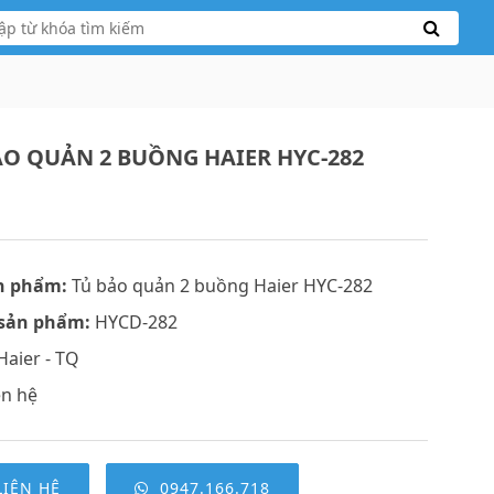
ẢO QUẢN 2 BUỒNG HAIER HYC-282
n phẩm:
Tủ bảo quản 2 buồng Haier HYC-282
sản phẩm:
HYCD-282
aier - TQ
ên hệ
LIÊN HỆ
0947.166.718