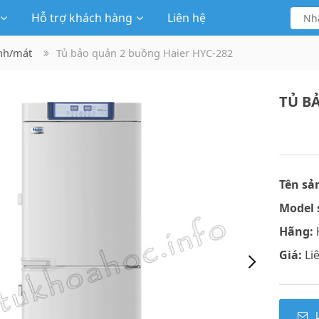
Hỗ trợ khách hàng
Liên hệ
nh/mát
Tủ bảo quản 2 buồng Haier HYC-282
TỦ B
Tên sả
Model 
Hãng:
H
Giá:
Li