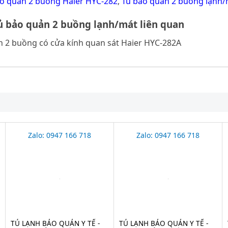
o quản 2 buồng Haier HYC-282
,
Tủ bảo quản 2 buồng lạnh/
 bảo quản 2 buồng lạnh/mát liên quan
n 2 buồng có cửa kính quan sát Haier HYC-282A
Zalo: 0947 166 718
Zalo: 0947 166 718
TỦ LẠNH BẢO QUẢN Y TẾ -
TỦ LẠNH BẢO QUẢN Y TẾ -