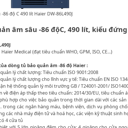
 -86 độ C 490 lít Haier DW-86L490J
ản âm sâu -86 độC, 490 lít, kiểu đứng
L490J
 Haier Medical (đạt tiêu chuẩn WHO, GPM, ISO, CE...)
của dòng tủ bảo quản âm -86 độ Haier :
 quản lý chất lượng: Tiêu chuẩn ISO 9001:2008
 quản lý chất lượng cho lĩnh vực y tế: Tiêu chuẩn EN ISO 13
hận hệ thống quản lý môi trường GB / T24001-2001/ ISO140
ẩn về điện áp thấp theo tiêu chuẩn: 2014/30/EU, tiêu chuẩn
phù hợp cho việc bảo quản trong thời gian dài với các sản 
… trong các ngân hàng máu, bệnh viện, dịch vụ phòng chố
ng các nhà máy điện tử và hoá học, các viện kỹ thuật sinh họ
 có 4 cửa tủ
c biệt với 5 lớp gioăng đệm cho cửa: 4 gioăng cho cửa ng