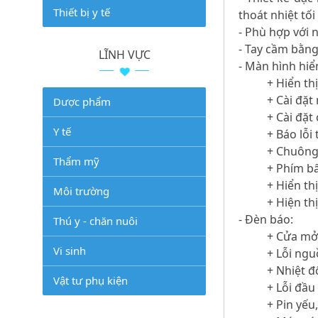
Thiết bị y tế
thoát nhiệt tối
- Phù hợp với 
- Tay cầm bằng
LĨNH VỰC
- Màn hình hiển
+ Hiển th
+ Cài đặt
Dược phẩm
+ Cài đặt
Y tế
+ Báo lỗi
+ Chuông
Thẩm mỹ
+ Phím b
+ Hiển th
Môi trường
+ Hiện th
- Đèn báo:
Thú y - chăn nuôi
+ Cửa mở 
Vi sinh
+ Lỗi ngu
+ Nhiệt đ
Vật tư phụ kiện
+ Lỗi đầu
+ Pin yếu