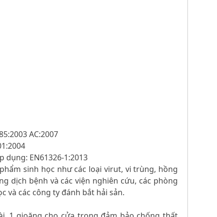
485:2003 AC:2007
01:2004
 áp dụng: EN61326-1:2013
phẩm sinh học như các loại virut, vi trùng, hồng
ng dịch bệnh và các viện nghiên cứu, các phòng
c và các công ty đánh bắt hải sản.
oài, 1 gioăng cho cửa trong đảm bảo chống thất