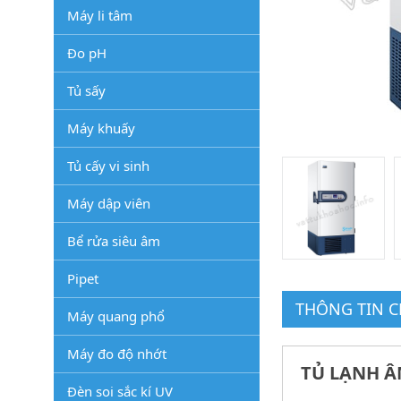
Máy li tâm
Đo pH
Tủ sấy
Máy khuấy
Tủ cấy vi sinh
Máy dập viên
Bể rửa siêu âm
Pipet
THÔNG TIN CH
Máy quang phổ
Máy đo độ nhớt
TỦ LẠNH ÂM
Đèn soi sắc kí UV