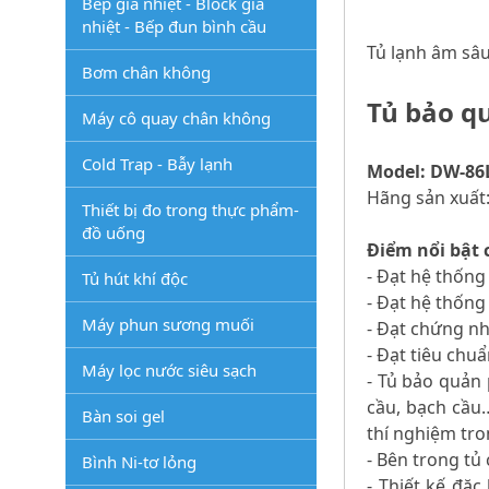
Bếp gia nhiệt - Block gia
nhiệt - Bếp đun bình cầu
Tủ lạnh âm sâu
Bơm chân không
Tủ bảo qu
Máy cô quay chân không
Cold Trap - Bẫy lạnh
Model: DW-86
Hãng sản xuất:
Thiết bị đo trong thực phẩm-
đồ uống
Điểm nổi bật 
- Đạt hệ thống
Tủ hút khí độc
- Đạt hệ thống
Máy phun sương muối
- Đạt chứng n
- Đạt tiêu chu
Máy lọc nước siêu sạch
- Tủ bảo quản 
cầu, bạch cầu
Bàn soi gel
thí nghiệm tro
- Bên trong tủ
Bình Ni-tơ lỏng
- Thiết kế đặ