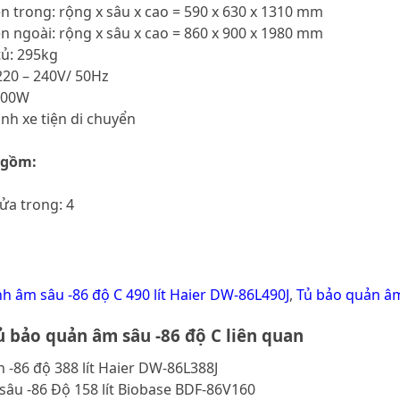
ên trong: rộng x sâu x cao = 590 x 630 x 1310 mm
ên ngoài: rộng x sâu x cao = 860 x 900 x 1980 mm
tủ: 295kg
220 – 240V/ 50Hz
1100W
ánh xe tiện di chuyển
 gồm:
cửa trong: 4
nh âm sâu -86 độ C 490 lít Haier DW-86L490J
,
Tủ bảo quản âm
 bảo quản âm sâu -86 độ C liên quan
 -86 độ 388 lít Haier DW-86L388J
sâu -86 Độ 158 lít Biobase BDF-86V160