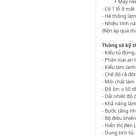
+ Máy nén
- Có 1 lỗ ở mặt
- Hệ thống làm
- Nhiều tính n
điện áp quá t
Thông số kỹ t
- Kiểu tủ đứng
- Phân loại an 
- Kiểu làm lạnh
- Chế độ rã đô
- Môi chất làm
- Độ ồn: ≤ 50 d
- Dải nhiệt độ 
- Khả năng làm
- Bước tăng nh
- Bộ điều khiển 
- Hiển thị đèn 
- Dung tích tủ: 