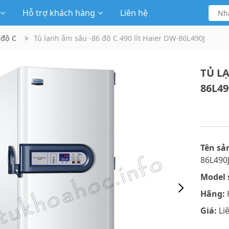
Hỗ trợ khách hàng
Liên hệ
 độ C
Tủ lạnh âm sâu -86 độ C 490 lít Haier DW-86L490J
TỦ LẠ
86L49
Tên sả
86L490
Model 
Hãng:
H
Giá:
Li