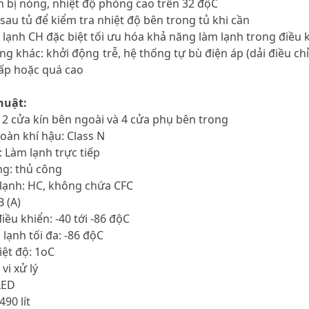
 bị nóng, nhiệt độ phòng cao trên 32 độC
 sau tủ để kiểm tra nhiệt độ bên trong tủ khi cần
 lạnh CH đặc biệt tối ưu hóa khả năng làm lạnh trong điều 
ăng khác: khởi động trễ, hệ thống tự bù điện áp (dải điều 
hấp hoặc quá cao
huật:
, 2 cửa kín bên ngoài và 4 cửa phụ bên trong
toàn khí hậu: Class N
: Làm lạnh trực tiếp
ng: thủ công
 lạnh: HC, không chứa CFC
B (A)
điều khiển: -40 tới -86 độC
 lạnh tối đa: -86 độC
iệt độ: 1oC
vi xử lý
LED
490 lít