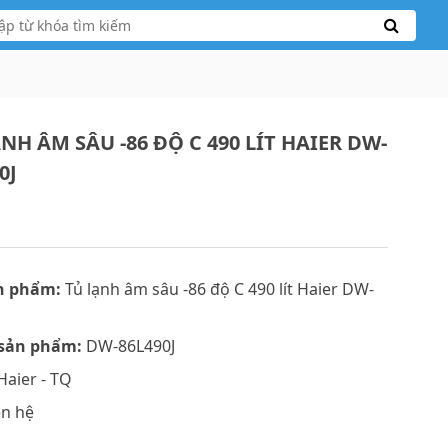
NH ÂM SÂU -86 ĐỘ C 490 LÍT HAIER DW-
0J
n phẩm:
Tủ lạnh âm sâu -86 độ C 490 lít Haier DW-
J
sản phẩm:
DW-86L490J
aier - TQ
ên hệ