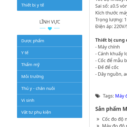
Thiết bị y tế
Sai số: ±0.5 v
Kích thước máy
Trọng lượng: 1
LĨNH VỰC
Điện áp: 220V
Thiết bị cung
Dược phẩm
- Máy chính
Y tế
- Cánh khuấy l
- Cốc để mẫu 
Thẩm mỹ
- Đế để cốc
- Dây nguồn, a
Môi trường
Thú y - chăn nuôi
Tags:
Máy đ
Vi sinh
Sản phẩm M
Vật tư phụ kiện
Cốc đo độ 
Máy đo độ 