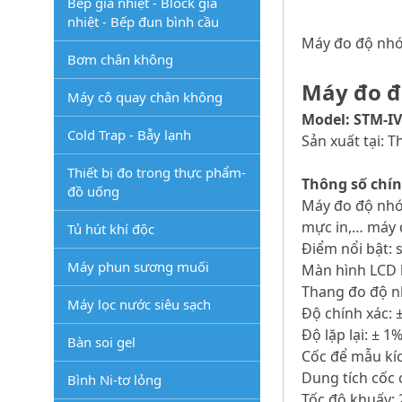
Bếp gia nhiệt - Block gia
nhiệt - Bếp đun bình cầu
Máy đo độ nhớ
Bơm chân không
Máy đo đ
Máy cô quay chân không
Model: STM-IV
Cold Trap - Bẫy lạnh
Sản xuất tại: 
Thiết bị đo trong thực phẩm-
Thông số chín
đồ uống
Máy đo độ nhớ
mực in,… máy 
Tủ hút khí độc
Điểm nổi bật: 
Máy phun sương muối
Màn hình LCD h
Thang đo độ nh
Máy lọc nước siêu sạch
Độ chính xác: 
Độ lặp lại: ± 1
Bàn soi gel
Cốc để mẫu kí
Dung tích cốc
Bình Ni-tơ lỏng
Tốc độ khuấy: