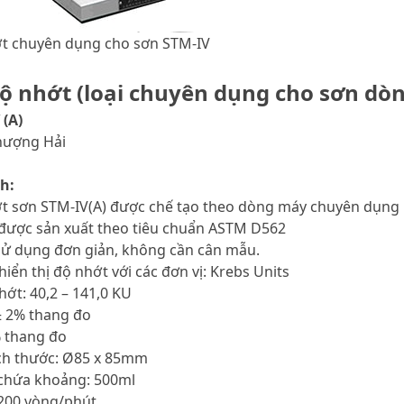
t chuyên dụng cho sơn STM-IV
ộ nhớt (loại chuyên dụng cho sơn dò
 (A)
Thượng Hải
h:
t sơn STM-IV(A) được chế tạo theo dòng máy chuyên dụng 
được sản xuất theo tiêu chuẩn ASTM D562
sử dụng đơn giản, không cần cân mẫu.
iển thị độ nhớt với các đơn vị: Krebs Units
ớt: 40,2 – 141,0 KU
± 2% thang đo
% thang đo
ch thước: Ø85 x 85mm
 chứa khoảng: 500ml
 200 vòng/phút