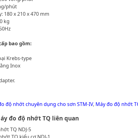
òng/phút
: 180 x 210 x 470 mm
0 kg
/50Hz
 cấp bao gồm:
oại Krebs-type
bằng Inox
dapter.
o độ nhớt chuyên dụng cho sơn STM-IV
,
Máy đo độ nhớt 
áy đo độ nhớt TQ liên quan
nhớt TQ NDJ-5
nhớt TQ kiểu cơ NDJ-1