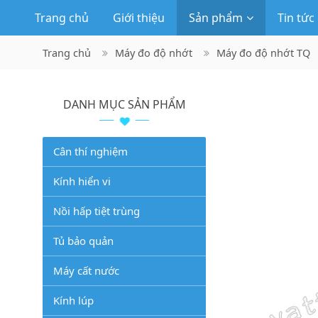
Trang chủ
Giới thiệu
Sản phẩm
Tin tức
Trang chủ
Máy đo độ nhớt
Máy đo độ nhớt TQ
DANH MỤC SẢN PHẨM
Cân thí nghiệm
Kính hiển vi
Nồi hấp tiệt trùng
Tủ bảo quản
Máy cất nước
Kính lúp