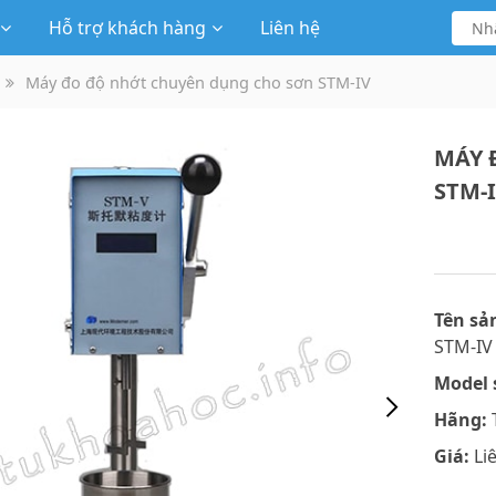
Hỗ trợ khách hàng
Liên hệ
Máy đo độ nhớt chuyên dụng cho sơn STM-IV
MÁY 
STM-
Tên sả
STM-IV
Model 
Hãng:
Giá:
Li