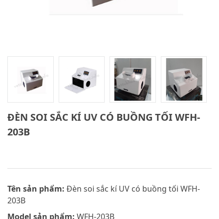
ĐÈN SOI SẮC KÍ UV CÓ BUỒNG TỐI WFH-
203B
Tên sản phẩm:
Đèn soi sắc kí UV có buồng tối WFH-
203B
Model sản phẩm:
WFH-203B