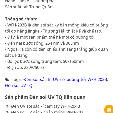
Hãng: Jingke – Thượng Hải
Sản xuất tại: Trung Quốc
Thông số chính:
- WFH-203B là đèn soi sắc ký bản mỏng kiểu có buồng
tối do hãng Jingke - Thượng Hải thiết kế và chế tạo.
- Đây là một sản phẩm thế hệ mới có buồng tối.
- Đèn hai bước sóng: 254 nm và 365nm
- Ngoài ra còn có đèn chiếu ánh sáng trắng giúp quan
sát dễ dàng.
- Bộ lọc bước sóng trung tâm: 50x150mm
- Điện áp: 220V/50Hz
Tags:
Đèn soi sắc kí UV có buồng tối WFH-203B
,
Đèn soi UV TQ
Sản phẩm Đèn soi UV TQ liên quan
Đèn UV soi sắc kí cầm tay WFH-204B
Đèn soi UV sắc ký bản mỏng WFH-203