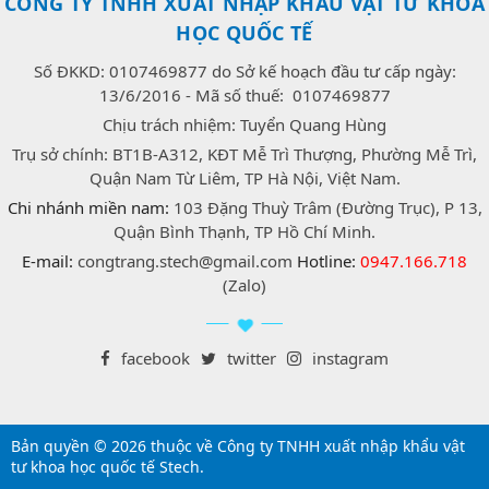
CÔNG TY TNHH XUẤT NHẬP KHẨU VẬT TƯ KHOA
HỌC QUỐC TẾ
Số ĐKKD: 0107469877 do Sở kế hoạch đầu tư cấp ngày:
13/6/2016 - Mã số thuế: 0107469877
Chịu trách nhiệm: Tuyển Quang Hùng
Trụ sở chính: BT1B-A312, KĐT Mễ Trì Thượng, Phường Mễ Trì,
Quận Nam Từ Liêm, TP Hà Nội, Việt Nam.
Chi nhánh miền nam:
103 Đặng Thuỳ Trâm (Đường Trục), P 13,
Quận Bình Thạnh, TP Hồ Chí Minh.
E-mail:
congtrang.stech@gmail.com
Hotline:
0947.166.718
(Zalo)
facebook
twitter
instagram
Bản quyền © 2026 thuộc về Công ty TNHH xuất nhập khẩu vật
tư khoa học quốc tế Stech.