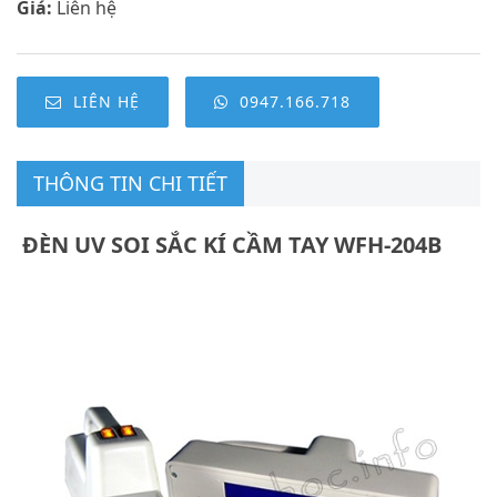
Giá:
Liên hệ
LIÊN HỆ
0947.166.718
THÔNG TIN CHI TIẾT
ĐÈN UV SOI SẮC KÍ CẦM TAY WFH-204B