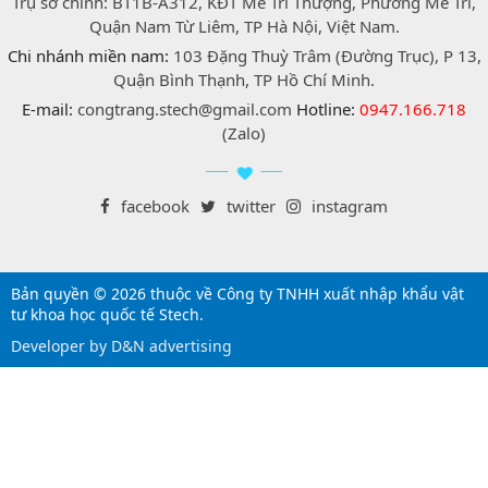
Trụ sở chính: BT1B-A312, KĐT Mễ Trì Thượng, Phường Mễ Trì,
Quận Nam Từ Liêm, TP Hà Nội, Việt Nam.
Chi nhánh miền nam:
103 Đặng Thuỳ Trâm (Đường Trục), P 13,
Quận Bình Thạnh, TP Hồ Chí Minh.
E-mail:
congtrang.stech@gmail.com
Hotline:
0947.166.718
(Zalo)
facebook
twitter
instagram
Bản quyền © 2026 thuộc về Công ty TNHH xuất nhập khẩu vật
tư khoa học quốc tế Stech.
Developer by D&N advertising