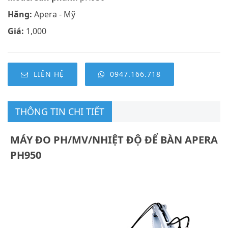
Hãng:
Apera - Mỹ
Giá:
1,000
LIÊN HỆ
0947.166.718
THÔNG TIN CHI TIẾT
MÁY ĐO PH/MV/NHIỆT ĐỘ ĐỂ BÀN APERA
PH950