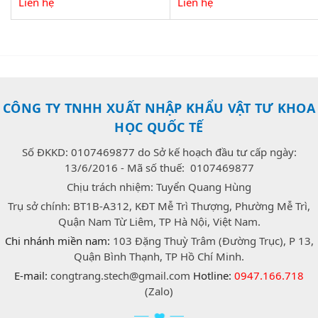
Liên hệ
Liên hệ
CÔNG TY TNHH XUẤT NHẬP KHẨU VẬT TƯ KHOA
HỌC QUỐC TẾ
Số ĐKKD: 0107469877 do Sở kế hoạch đầu tư cấp ngày:
13/6/2016 - Mã số thuế: 0107469877
Chịu trách nhiệm: Tuyển Quang Hùng
Trụ sở chính: BT1B-A312, KĐT Mễ Trì Thượng, Phường Mễ Trì,
Quận Nam Từ Liêm, TP Hà Nội, Việt Nam.
Chi nhánh miền nam:
103 Đặng Thuỳ Trâm (Đường Trục), P 13,
Quận Bình Thạnh, TP Hồ Chí Minh.
E-mail:
congtrang.stech@gmail.com
Hotline:
0947.166.718
(Zalo)