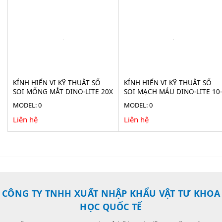
KÍNH HIỂN VI KỸ THUẬT SỐ
KÍNH HIỂN VI KỸ THUẬT SỐ
SOI MỐNG MẮT DINO-LITE 20X
SOI MẠCH MÁU DINO-LITE 10-
AF4115-RUT
300X AF4535ZTE-N3U
MODEL: 0
MODEL: 0
Liên hệ
Liên hệ
CÔNG TY TNHH XUẤT NHẬP KHẨU VẬT TƯ KHOA
HỌC QUỐC TẾ