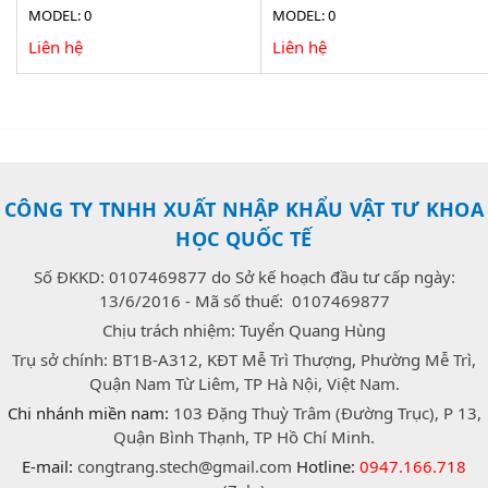
AF4115-RUT
300X AF4535ZTE-N3U
MODEL: 0
MODEL: 0
Liên hệ
Liên hệ
CÔNG TY TNHH XUẤT NHẬP KHẨU VẬT TƯ KHOA
HỌC QUỐC TẾ
Số ĐKKD: 0107469877 do Sở kế hoạch đầu tư cấp ngày:
13/6/2016 - Mã số thuế: 0107469877
Chịu trách nhiệm: Tuyển Quang Hùng
Trụ sở chính: BT1B-A312, KĐT Mễ Trì Thượng, Phường Mễ Trì,
Quận Nam Từ Liêm, TP Hà Nội, Việt Nam.
Chi nhánh miền nam:
103 Đặng Thuỳ Trâm (Đường Trục), P 13,
Quận Bình Thạnh, TP Hồ Chí Minh.
E-mail:
congtrang.stech@gmail.com
Hotline:
0947.166.718