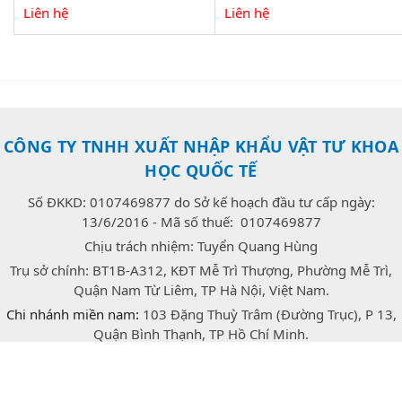
Liên hệ
Liên hệ
CÔNG TY TNHH XUẤT NHẬP KHẨU VẬT TƯ KHOA
HỌC QUỐC TẾ
Số ĐKKD: 0107469877 do Sở kế hoạch đầu tư cấp ngày:
13/6/2016 - Mã số thuế: 0107469877
Chịu trách nhiệm: Tuyển Quang Hùng
Trụ sở chính: BT1B-A312, KĐT Mễ Trì Thượng, Phường Mễ Trì,
Quận Nam Từ Liêm, TP Hà Nội, Việt Nam.
Chi nhánh miền nam:
103 Đặng Thuỳ Trâm (Đường Trục), P 13,
Quận Bình Thạnh, TP Hồ Chí Minh.
E-mail:
congtrang.stech@gmail.com
Hotline:
0947.166.718
(Zalo)