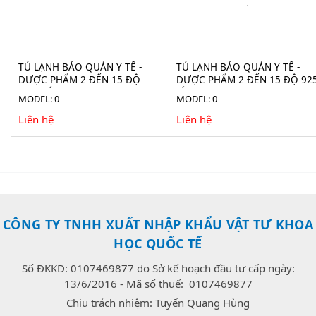
TỦ LẠNH BẢO QUẢN Y TẾ -
TỦ LẠNH BẢO QUẢN Y TẾ -
DƯỢC PHẨM 2 ĐẾN 15 ĐỘ
DƯỢC PHẨM 2 ĐẾN 15 ĐỘ 92
1160 LÍT LR 1160
LÍT LR 925 (ADVANCED)
MODEL: 0
MODEL: 0
Liên hệ
Liên hệ
CÔNG TY TNHH XUẤT NHẬP KHẨU VẬT TƯ KHOA
HỌC QUỐC TẾ
Số ĐKKD: 0107469877 do Sở kế hoạch đầu tư cấp ngày:
13/6/2016 - Mã số thuế: 0107469877
Chịu trách nhiệm: Tuyển Quang Hùng