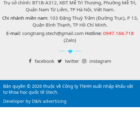
Trụ sở chính: BT1B-A312, KĐT Mễ Trì Thượng, Phường Mễ Trì,
Quận Nam Từ Liêm, TP Hà Nội, Việt Nam.
Chi nhánh miền nam:
103 Đặng Thuỳ Trâm (Đường Trục), P 13,
Quận Bình Thạnh, TP Hồ Chí Minh.
E-mail:
congtrang.stech@gmail.com
Hotline:
0947.166.718
(Zalo)
facebook
twitter
instagram
Bản quyền © 2026 thuộc về Công ty TNHH xuất nhập khẩu vật
tư khoa học quốc tế Stech.
Developer by D&N advertising