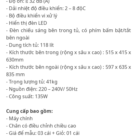
- Độ ồn: ≤ 32 dB (A)
- Dải nhiệt độ điều khiển: 2 – 8 độC
- Bộ điều khiển vi xử lý
- Hiển thị đèn LED
- Đèn chiếu sáng bên trong tủ, có phím bấm bật/tắt
bên ngoài
- Dung tích tủ: 118 lít
- Kích thước bên trong (rộng x sâu x cao) : 515 x 415 x
630mm
- Kích thước bên ngoài (rộng x sâu x cao) : 597 x 635 x
835 mm
- Trọng lượng tủ: 41kg
- Nguồn điện: 220 – 240V/ 50Hz
- Công suất: 135W
Cung cấp bao gồm:
- Máy chính
- Chân có điều chỉnh chiều cao
- Giá để mẫu: 03 cái + Giỏ: 01 cái