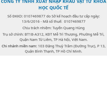
CÔNG TY TNHH XUẤT NHẬP KHẨU VẬT TƯ KHOA
HỌC QUỐC TẾ
Số ĐKKD: 0107469877 do Sở kế hoạch đầu tư cấp ngày:
13/6/2016 - Mã số thuế: 0107469877
Chịu trách nhiệm: Tuyển Quang Hùng
Trụ sở chính: BT1B-A312, KĐT Mễ Trì Thượng, Phường Mễ Trì,
Quận Nam Từ Liêm, TP Hà Nội, Việt Nam.
Chi nhánh miền nam:
103 Đặng Thuỳ Trâm (Đường Trục), P 13,
Quận Bình Thạnh, TP Hồ Chí Minh.
E-mail:
congtrang.stech@gmail.com
Hotline:
0947.166.718
(Zalo)
facebook
twitter
instagram
Bản quyền © 2026 thuộc về Công ty TNHH xuất nhập khẩu vật
tư khoa học quốc tế Stech.