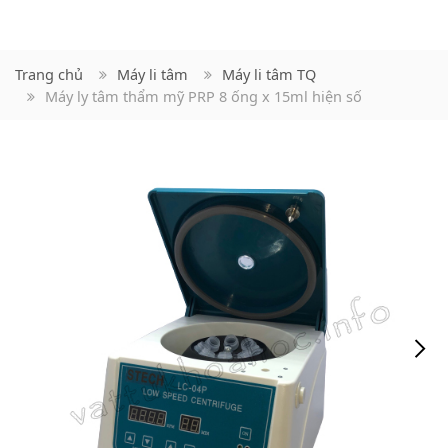
Trang chủ
Máy li tâm
Máy li tâm TQ
Máy ly tâm thẩm mỹ PRP 8 ống x 15ml hiện số