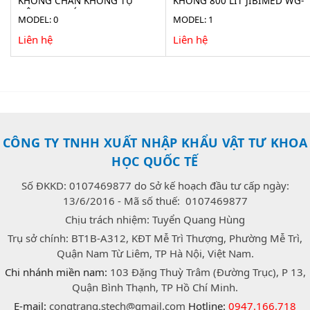
KHÔNG CHÂN KHÔNG TỰ
KHÔNG 800 LÍT JIBIMED WG-
ĐỘNG 100 LÍT JIBIMED LS-
0.8JSF
MODEL: 0
MODEL: 1
100HV
Liên hệ
Liên hệ
CÔNG TY TNHH XUẤT NHẬP KHẨU VẬT TƯ KHOA
HỌC QUỐC TẾ
Số ĐKKD: 0107469877 do Sở kế hoạch đầu tư cấp ngày:
13/6/2016 - Mã số thuế: 0107469877
Chịu trách nhiệm: Tuyển Quang Hùng
Trụ sở chính: BT1B-A312, KĐT Mễ Trì Thượng, Phường Mễ Trì,
Quận Nam Từ Liêm, TP Hà Nội, Việt Nam.
Chi nhánh miền nam:
103 Đặng Thuỳ Trâm (Đường Trục), P 13,
Quận Bình Thạnh, TP Hồ Chí Minh.
E-mail:
congtrang.stech@gmail.com
Hotline:
0947.166.718