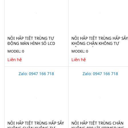
NỒI HẤP TIỆT TRÙNG TỰ
NỒI HẤP TIỆT TRÙNG HẤP SẤY
ĐỘNG MÀN HÌNH SỐ LCD
KHÔNG CHÂN KHÔNG TỰ
HAISERN LS-HD-SERIES
ĐỘNG 75 LÍT JIBIMED LS-75HV
MODEL: 0
MODEL: 0
Liên hệ
Liên hệ
Zalo: 0947 166 718
Zalo: 0947 166 718
NỒI HẤP TIỆT TRÙNG HẤP SẤY
NỒI HẤP TIỆT TRÙNG CHÂN