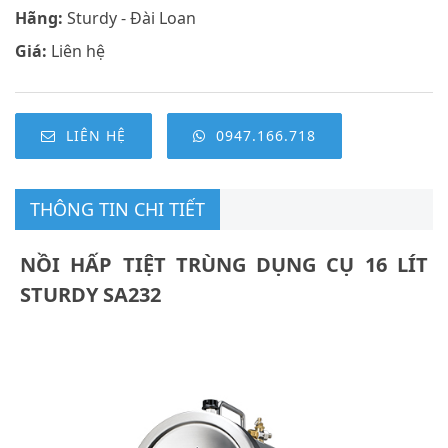
Hãng:
Sturdy - Đài Loan
Giá:
Liên hệ
LIÊN HỆ
0947.166.718
THÔNG TIN CHI TIẾT
NỒI HẤP TIỆT TRÙNG DỤNG CỤ 16 LÍT
STURDY SA232