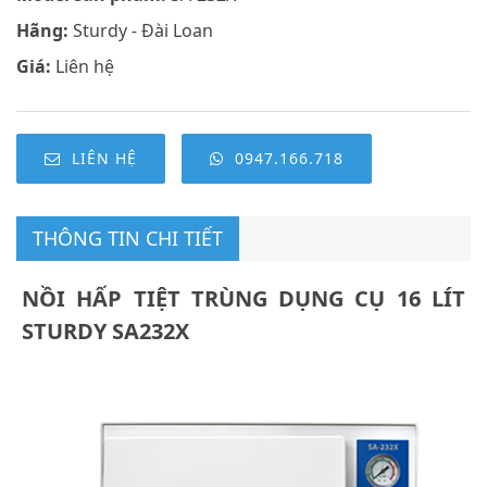
Hãng:
Sturdy - Đài Loan
Giá:
Liên hệ
LIÊN HỆ
0947.166.718
THÔNG TIN CHI TIẾT
NỒI HẤP TIỆT TRÙNG DỤNG CỤ 16 LÍT
STURDY SA232X