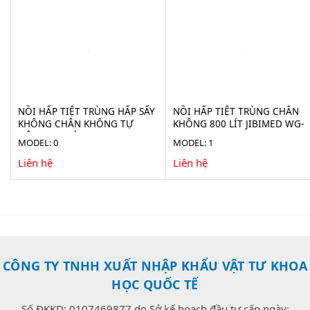
NỒI HẤP TIỆT TRÙNG HẤP SẤY
NỒI HẤP TIỆT TRÙNG CHÂN
KHÔNG CHÂN KHÔNG TỰ
KHÔNG 800 LÍT JIBIMED WG-
ĐỘNG 100 LÍT JIBIMED LS-
0.8JSF
MODEL: 0
MODEL: 1
100HV
Liên hệ
Liên hệ
CÔNG TY TNHH XUẤT NHẬP KHẨU VẬT TƯ KHOA
HỌC QUỐC TẾ
Số ĐKKD: 0107469877 do Sở kế hoạch đầu tư cấp ngày: