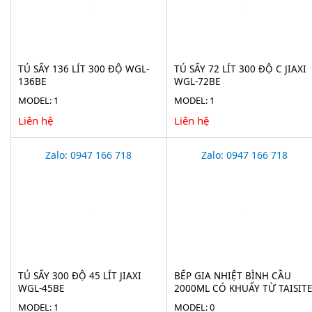
TỦ SẤY 136 LÍT 300 ĐỘ WGL-
TỦ SẤY 72 LÍT 300 ĐỘ C JIAXI
136BE
WGL-72BE
MODEL: 1
MODEL: 1
Liên hệ
Liên hệ
Zalo: 0947 166 718
Zalo: 0947 166 718
TỦ SẤY 300 ĐỘ 45 LÍT JIAXI
BẾP GIA NHIỆT BÌNH CẦU
WGL-45BE
2000ML CÓ KHUẤY TỪ TAISIT
HMS-2000D
MODEL: 1
MODEL: 0