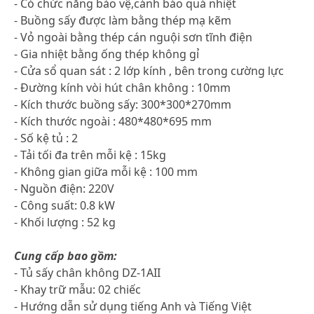
- Có chức năng bảo vệ,cảnh báo quá nhiệt
- Buồng sấy được làm bằng thép mạ kẽm
- Vỏ ngoài bằng thép cán nguội sơn tĩnh điện
- Gia nhiệt bằng ống thép không gỉ
- Cửa sổ quan sát : 2 lớp kính , bên trong cường lực
- Đường kính vòi hút chân không : 10mm
- Kích thước buồng sấy: 300*300*270mm
- Kích thước ngoài : 480*480*695 mm
- Số kệ tủ : 2
- Tải tối đa trên mỗi kệ : 15kg
- Không gian giữa mỗi kệ : 100 mm
- Nguồn điện: 220V
- Công suất: 0.8 kW
- Khối lượng : 52 kg
Cung cấp bao gồm:
- Tủ sấy chân không DZ-1AII
- Khay trữ mẫu: 02 chiếc
- Hướng dẫn sử dụng tiếng Anh và Tiếng Việt