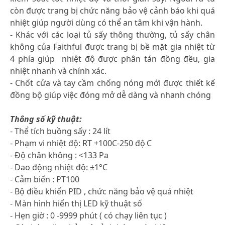
còn được trang bị chức năng bảo vệ cảnh báo khi quá
nhiệt giúp người dùng có thể an tâm khi vận hành.
- Khác với các loại tủ sấy thông thường, tủ sấy chân
không của Faithful được trang bị bề mặt gia nhiệt từ
4 phía giúp nhiệt độ được phân tán đồng đều, gia
nhiệt nhanh và chính xác.
- Chốt cửa và tay cầm chống nóng mới được thiết kế
đồng bộ giúp việc đóng mở dễ dàng và nhanh chóng
Thông số kỹ thuật:
- Thể tích buồng sấy : 24 lít
- Phạm vi nhiệt độ: RT +100C-250 độ
C
- Độ chân không : <133 Pa
- Dao động nhiệt độ: ±1°C
- Cảm biến : PT100
- Bộ điều khiển PID , chức năng bảo vệ quá nhiệt
- Màn hình hiển thị LED kỹ thuật số
- Hẹn giờ : 0 -9999 phút ( có chạy liên tục )