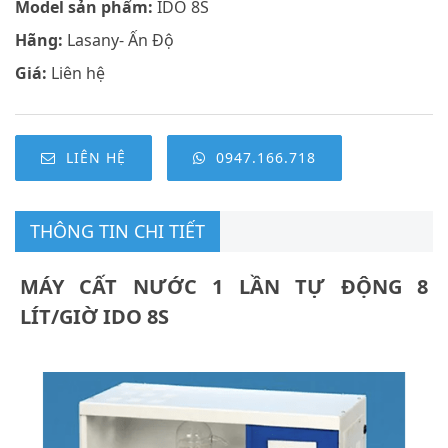
Model sản phẩm:
IDO 8S
Hãng:
Lasany- Ấn Độ
Giá:
Liên hệ
LIÊN HỆ
0947.166.718
THÔNG TIN CHI TIẾT
MÁY CẤT NƯỚC 1 LẦN TỰ ĐỘNG 8
LÍT/GIỜ IDO 8S