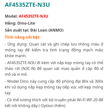
AF4535ZTE-N3U
Model:
AF4535
ZTE-N3U
Hãng: Dino-Lite
Sản xuất tại: Đài Loan (ANMO)
Tính năng nổi bật:
- Ứng dụng: Quan sát và ghi chép lưu thông máu ở
móng tay để kiểm tra tình trạng động mạch máu
khỏe mạnh.
- AF4535ZTE-N3U đi kèm với nắp kẹp móng tay có thể
tháo rời (N3C-N) để quan sát mao quản ở cấp độ vĩ
mô và vi mô.
- Model Dino này cung cấp độ phóng đại 80x và 300x
khi sử dụng nắp kẹp móng tay tiếp xúc với kẹp móng
tay.
- Có thể tương thích với bộ truyền phát Wi-Fi WF-20 để
kết nối không dây ( Option thêm)