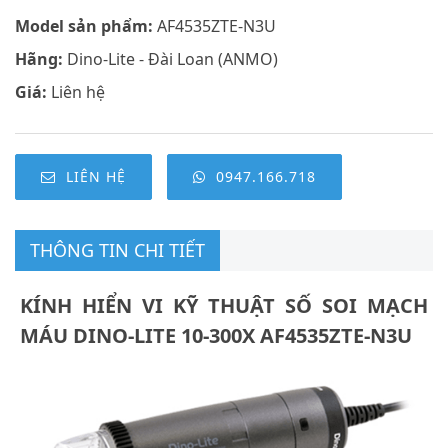
Model sản phẩm:
AF4535ZTE-N3U
Hãng:
Dino-Lite - Đài Loan (ANMO)
Giá:
Liên hệ
LIÊN HỆ
0947.166.718
THÔNG TIN CHI TIẾT
KÍNH HIỂN VI KỸ THUẬT SỐ SOI MẠCH
MÁU DINO-LITE 10-300X AF4535ZTE-N3U