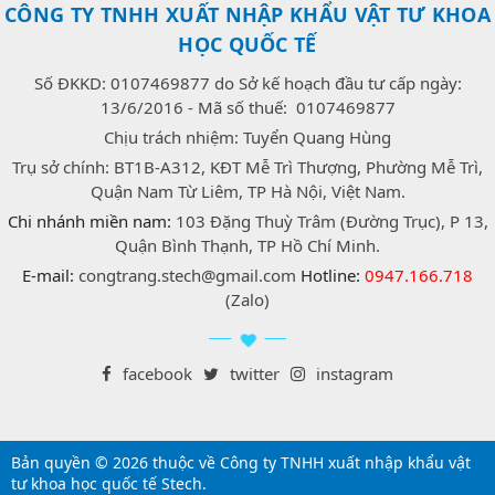
CÔNG TY TNHH XUẤT NHẬP KHẨU VẬT TƯ KHOA
HỌC QUỐC TẾ
Số ĐKKD: 0107469877 do Sở kế hoạch đầu tư cấp ngày:
13/6/2016 - Mã số thuế: 0107469877
Chịu trách nhiệm: Tuyển Quang Hùng
Trụ sở chính: BT1B-A312, KĐT Mễ Trì Thượng, Phường Mễ Trì,
Quận Nam Từ Liêm, TP Hà Nội, Việt Nam.
Chi nhánh miền nam:
103 Đặng Thuỳ Trâm (Đường Trục), P 13,
Quận Bình Thạnh, TP Hồ Chí Minh.
E-mail:
congtrang.stech@gmail.com
Hotline:
0947.166.718
(Zalo)
facebook
twitter
instagram
Bản quyền © 2026 thuộc về Công ty TNHH xuất nhập khẩu vật
tư khoa học quốc tế Stech.