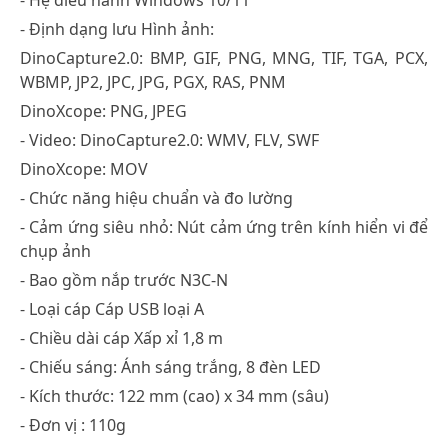
- Định dạng lưu Hình ảnh:
DinoCapture2.0: BMP, GIF, PNG, MNG, TIF, TGA, PCX,
WBMP, JP2, JPC, JPG, PGX, RAS, PNM
DinoXcope: PNG, JPEG
- Video: DinoCapture2.0: WMV, FLV, SWF
DinoXcope: MOV
- ​Chức năng hiệu chuẩn và đo lường
​- Cảm ứng siêu nhỏ: Nút cảm ứng trên kính hiển vi để
chụp ảnh
- Bao gồm nắp trước N3C-N
- Loại cáp Cáp USB loại A
- Chiều dài cáp Xấp xỉ 1,8 m
- Chiếu sáng: Ánh sáng trắng, 8 đèn LED
​- Kích thước: 122 mm (cao) x 34 mm (sâu)
- Đơn vị : 110g