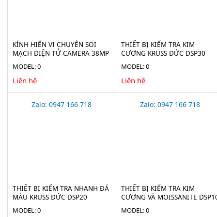
KÍNH HIỂN VI CHUYÊN SOI
THIẾT BỊ KIỂM TRA KIM
MẠCH ĐIỆN TỬ CAMERA 38MP
CƯƠNG KRUSS ĐỨC DSP30
STECH-38M
MODEL: 0
MODEL: 0
Liên hệ
Liên hệ
Zalo: 0947 166 718
Zalo: 0947 166 718
THIẾT BỊ KIỂM TRA NHANH ĐÁ
THIẾT BỊ KIỂM TRA KIM
MÀU KRUSS ĐỨC DSP20
CƯƠNG VÀ MOISSANITE DSP1
MODEL: 0
MODEL: 0