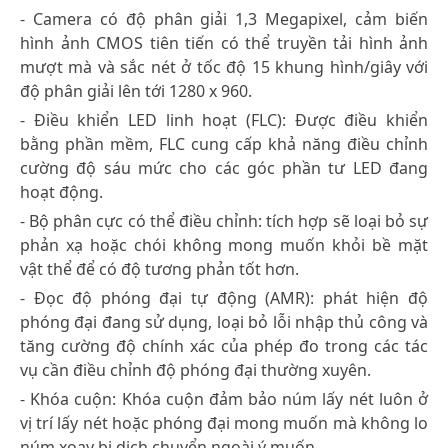
- Camera có độ phân giải 1,3 Megapixel, cảm biến
hình ảnh CMOS tiên tiến có thể truyền tải hình ảnh
mượt mà và sắc nét ở tốc độ 15 khung hình/giây với
độ phân giải lên tới 1280 x 960.
- Điều khiển LED linh hoạt (FLC): Được điều khiển
bằng phần mềm, FLC cung cấp khả năng điều chỉnh
cường độ sáu mức cho các góc phần tư LED đang
hoạt động.
- Bộ phân cực có thể điều chỉnh: tích hợp sẽ loại bỏ sự
phản xạ hoặc chói không mong muốn khỏi bề mặt
vật thể để có độ tương phản tốt hơn.
- Đọc độ phóng đại tự động (AMR): phát hiện độ
phóng đại đang sử dụng, loại bỏ lỗi nhập thủ công và
tăng cường độ chính xác của phép đo trong các tác
vụ cần điều chỉnh độ phóng đại thường xuyên.
- Khóa cuộn: Khóa cuộn đảm bảo núm lấy nét luôn ở
vị trí lấy nét hoặc phóng đại mong muốn mà không lo
núm xoay bị dịch chuyển ngoài ý muốn.