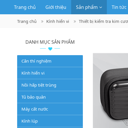
Trang chủ
Giới thiệu
Sản phẩm
Tin tức
Trang chủ
Kính hiển vi
Thiết bị kiểm tra kim cư
DANH MỤC SẢN PHẨM
Cân thí nghiệm
Kính hiển vi
Nồi hấp tiệt trùng
Tủ bảo quản
Máy cất nước
Kính lúp