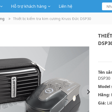
Hỗ trợ khách hàng
Liên hệ
ơng
Thiết bị kiểm tra kim cương Kruss Đức DSP30
THIẾ
DSP3
Tên sả
DSP30
Model 
Hãng:
Giá:
Li