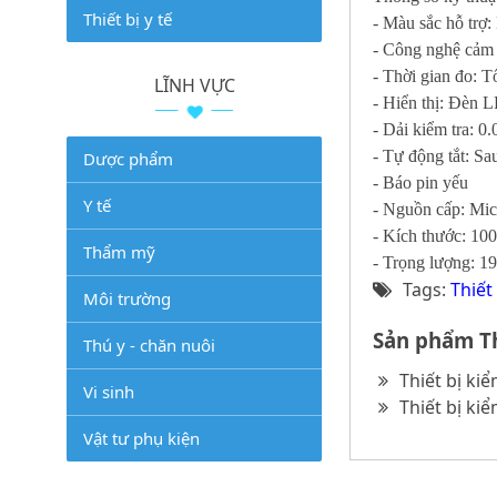
Thiết bị y tế
- Màu sắc hỗ trợ:
- Công nghệ cảm
- Thời gian đo: T
LĨNH VỰC
- Hiển thị: Đèn L
- Dải kiểm tra: 0.0
- Tự động tắt: S
Dược phẩm
- Báo pin yếu
Y tế
- Nguồn cấp: Mi
- Kích thước: 1
Thẩm mỹ
- Trọng lượng: 1
Tags:
Thiết
Môi trường
Sản phẩm Th
Thú y - chăn nuôi
Thiết bị k
Vi sinh
Thiết bị ki
Vật tư phụ kiện