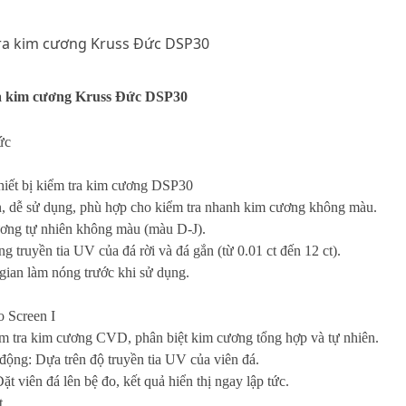
tra kim cương Kruss Đức DSP30
ra kim cương Kruss Đức DSP30
ức
hiết bị kiểm tra kim cương DSP30
ọn, dễ sử dụng, phù hợp cho kiểm tra nhanh kim cương không màu.
ương tự nhiên không màu (màu D-J).
ng truyền tia UV của đá rời và đá gắn (từ 0.01 ct đến 12 ct).
gian làm nóng trước khi sử dụng.
o Screen I
m tra kim cương CVD, phân biệt kim cương tổng hợp và tự nhiên.
động: Dựa trên độ truyền tia UV của viên đá.
ặt viên đá lên bệ đo, kết quả hiển thị ngay lập tức.
t