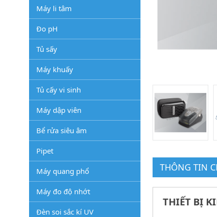
Máy li tâm
Đo pH
Tủ sấy
Máy khuấy
Tủ cấy vi sinh
Máy dập viên
Bể rửa siêu âm
Pipet
THÔNG TIN CH
Máy quang phổ
Máy đo độ nhớt
THIẾT BỊ 
Đèn soi sắc kí UV