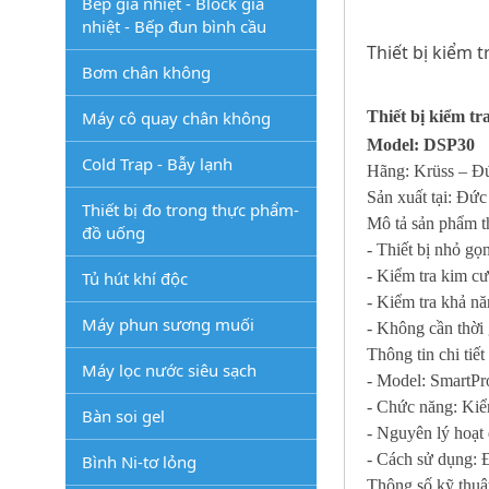
Bếp gia nhiệt - Block gia
nhiệt - Bếp đun bình cầu
Thiết bị kiểm 
Bơm chân không
Máy cô quay chân không
Thiết bị kiểm t
Model: DSP30
Cold Trap - Bẫy lạnh
Hãng: Krüss – Đ
Sản xuất tại: Đức
Thiết bị đo trong thực phẩm-
Mô tả sản phẩm t
đồ uống
- Thiết bị nhỏ g
- Kiểm tra kim c
Tủ hút khí độc
- Kiểm tra khả nă
Máy phun sương muối
- Không cần thời 
Thông tin chi tiết
Máy lọc nước siêu sạch
- Model: SmartPr
- Chức năng: Kiể
Bàn soi gel
- Nguyên lý hoạt 
- Cách sử dụng: Đ
Bình Ni-tơ lỏng
Thông số kỹ thuậ