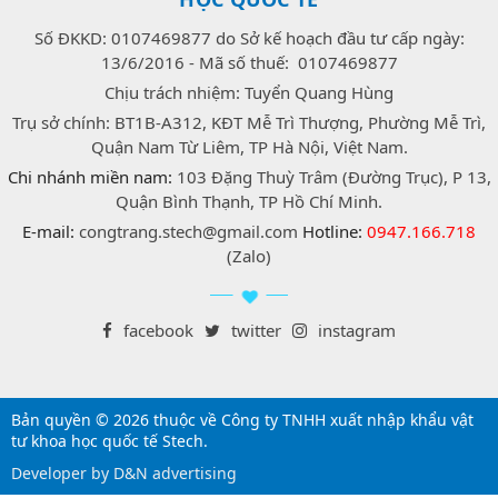
Số ĐKKD: 0107469877 do Sở kế hoạch đầu tư cấp ngày:
13/6/2016 - Mã số thuế: 0107469877
Chịu trách nhiệm: Tuyển Quang Hùng
Trụ sở chính: BT1B-A312, KĐT Mễ Trì Thượng, Phường Mễ Trì,
Quận Nam Từ Liêm, TP Hà Nội, Việt Nam.
Chi nhánh miền nam:
103 Đặng Thuỳ Trâm (Đường Trục), P 13,
Quận Bình Thạnh, TP Hồ Chí Minh.
E-mail:
congtrang.stech@gmail.com
Hotline:
0947.166.718
(Zalo)
facebook
twitter
instagram
Bản quyền © 2026 thuộc về Công ty TNHH xuất nhập khẩu vật
tư khoa học quốc tế Stech.
Developer by D&N advertising