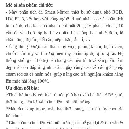
Mô tả sản phẩm chi tiết:
- Máy phân tích da Smart Mirror, t
hiết bị sử dụng phổ RGB,
UV, PL 3,
kết hợp với công nghệ trí tuệ nhân tạo và phân tích
hình ảnh,
cho kết
quả
nhanh chỉ mất
20 giây phân tích da
,
10
vấn đề về da ở lớp hạ bì và biểu bì, chẳng hạn
như: đốm, lỗ
chân lông, độ ẩm, kết cấu, nếp nhăn,sắc tố, v.v.
• Ứng dụng: Được các thẩm mỹ viện, phòng khám, bệnh viện,
chuỗi thẩm mỹ và thương hiệu mỹ phẩm áp dụng rộng rãi. Hệ
thống không chỉ hỗ trợ bán hàng các liệu trình và sản phẩm làm
đẹp mà còn đáp ứng nhu cầu ngày càng cao về các giải pháp
chăm sóc da cá nhân hóa, giúp nâng cao trải nghiệm khách hàng
lên mức hài lòng 100%.
Ưu điểm nổi bật:
*Thiết kế hợp lý với kích thước phù hợp và chất liệu ABS y tế,
thời trang, tiện lợi và thân thiện với môi trường.
*Màu đen sang trọng, màu bạc thời trang, hai màu tùy chọn để
lựa chọn.
*Tấm chắn thân thiện với môi trường có thể gập lại & thu vào &