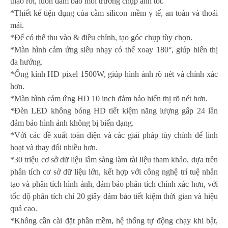
tháo rời, luôn đảm bảo môi trường chụp ảnh tốt.
*Thiết kế tiện dụng của cằm silicon mềm y tế, an toàn và thoải
mái.
*Đế có thể thu vào & điều chỉnh, tạo góc chụp tùy chọn.
*Màn hình cảm ứng siêu nhạy có thể xoay 180°, giúp hiển thị
đa hướng.
*Ống kính HD pixel 1500W, giúp hình ảnh rõ nét và chính xác
hơn.
*Màn hình cảm ứng HD 10 inch đảm bảo hiển thị rõ nét hơn.
*Đèn LED không bóng HD tiết kiệm năng lượng gấp 24 lần
đảm bảo hình ảnh không bị biến dạng.
*Với các đề xuất toàn diện và các giải pháp tùy chỉnh để linh
hoạt và thay đổi nhiều hơn.
*30 triệu cơ sở dữ liệu lâm sàng làm tài liệu tham khảo, dựa trên
phân tích cơ sở dữ liệu lớn, kết hợp với công nghệ trí tuệ nhân
tạo và phân tích hình ảnh, đảm bảo phân tích chính xác hơn, với
tốc độ phân tích chỉ 20 giây đảm bảo tiết kiệm thời gian và hiệu
quả cao.
*Không cần cài đặt phần mềm, hệ thống tự động chạy khi bật,