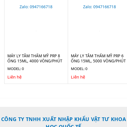
Zalo: 0947166718
Zalo: 0947166718
MÁY LY TÂM THẨM MỸ PRP 8
MÁY LY TÂM THẨM MỸ PRP 6
ỐNG 15ML, 4000 VÒNG/PHÚT
ỐNG 15ML, 5000 VÒNG/PHÚT
DM0506
MODEL: 0
MODEL: 0
Liên hệ
Liên hệ
CÔNG TY TNHH XUẤT NHẬP KHẨU VẬT TƯ KHOA
HỌC QUỐC TẾ