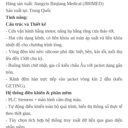
Hãng sản xuất: Jiangyin Binjiang Medical (JIBIMED)
Sản xuất tại: Trung Quốc
Tính năng:
Cấu trúc và Thiết kế
-
Cửa vận hành bằng motor, nâng hạ bằng răng cưa tháo rời.
-
Hai cửa dạng kênh, có liên khóa an toàn áp suất và liên khóa
nhiệt độ cho chương trình lỏng.
-
Vòng đệm khí nén: silicone phủ đặc biệt, bền, kín tốt, tuổi thọ
lên đến 1500 chu kỳ.
-
Buồng hình chữ nhật, gia cố kiểu châu Âu với jacket dạng gân
tròn.
-
Rãnh đệm hàn trực tiếp vào jacket vòng kín 2 đầu (kiểu
GETING).
Hệ thống điều khiển & phần mềm
-
PLC Siemens + màn hình cảm ứng màu.
-
Tự động điều khiển toàn bộ quá trình, hiển thị thông số thực tế
theo thời gian.
-
Tùy chọn tích hợp hệ thống truy xuất dữ liệu qua giao diện
phần mềm.