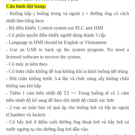
Cấu hình đặt
hàng
:
- Buồng hấp ( buồng trong và ngoài ) + đường ống có cách
nhiệt làm bằng Inox
- Bộ điều khiển: Control system use PLC and HMI
- Có phân quyền điều khiển người dùng thành 3 cấp
- Language in HMI should be English or Vietnamese
- Use an USB to back up the system program. No need a
licensed software to recover the system.
- Có máy in kèm theo
- Có bơm chân không để loại không khí ra khỏi buồng tiệt trùng
- Hút chân không trước 3-4 lần và chức năng sấy không chân
không sau khi hấp
- Thêm 1 cảm biến nhiệt độ T2 >> Trong buồng sẽ có 2 cảm
biến nhiệt độ bổ sung để theo dõi nhiệt độ chính xác hơn
- 2 van an toàn bảo vệ quá áp cho buồng hơi và lớp áo ngoài
(Chamber và Jacket)
- Có bẫy hơi ở điểm cuối đường ống thoát hơi và bẫy hơi xả
nước ngưng tụ cho đường ống hơi đầu vào.