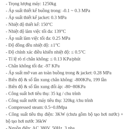
- Trọng lượng máy: 1250kg
-
Áp suất thiết kế buồng trong: -0.1 ~ 0.3 MPa
-
Áp suất thiết kế jacket: 0.3 MPa
-
Nhiệt độ thiết kế: 150°C
-
Nhiệt độ làm việc tối đa: 139°C
-
Áp suất làm việc tối đa: 0.25 MPa
-
Độ đồng đều nhiệt độ: ±1°C
-
Độ chính xác điều khiển nhiệt độ: ≤ 0.5°C
-
Tỉ lệ rò rỉ chân không: ≤ 0.13 KPa/phút
-
Chân không tối đa: -97 KPa
-
Áp suất mở van an toàn buồng trong & jacket: 0.28 MPa
-
Biên độ & số lần xung chân không: -800KPa, 199 lần
-
Biên độ & số lần xung đối áp: -80~80KPa
- Công suất hơi tiêu thụ: 35 kg / chu trình
- Công suất nước máy tiêu thụ: 320kg /chu trình
- Compressed steam: 0.5~0.8Mpa
- Công suất tiêu thụ điện: 3KW (chưa gồm bộ tạo hơi nước) +
bộ tạo hơi nước 36kW
- Nguồn điện: AC 380V, 50Hz, 3 pha