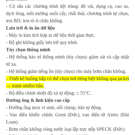
-
Có sẵn các chương trình tiệt trùng: đồ vải, dụng cụ, cao su,
dịch lỏng, môi trường nuôi cấy, chất thải, chương trình tự chọn,
test BD, test rò rỉ chân không.
Lưu trữ & in ấn dữ liệu
-
Máy in kim tích hợp in dữ liệu thời gian thực.
-
Bộ ghi không giấy lưu trữ quy trình.
Tùy chọn thông minh
-
Hệ thống bảo trì thông minh (tùy chọn): giám sát và cập nhật
từ xa.
-
Hệ thống giảm tiếng ồn (tùy chọn) cho máy bơm chân không.
-
Thiết kế buồng hấp có thể chọn hơi riêng biệt không qua jacket
→ tránh nhiễm bẩn.
-
Bộ điều chỉnh nhiệt độ xả tự động: ≤ 55°C.
Đường ống & linh kiện cao cấp
-
Đường ống inox vi sinh, nối clamp, hàn tự động.
-
Van điều khiển chính: Gemi (Đức), van điện từ Airtec (Đài
Loan).
-
Bơm chân không vòng nước loại lắp trực tiếp SPECK (Đức).