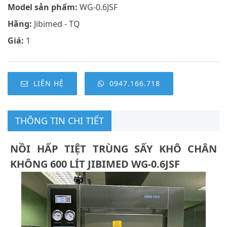
Model sản phẩm:
WG-0.6JSF
Hãng:
Jibimed - TQ
Giá:
1
LIÊN HỆ
0947.166.718
THÔNG TIN CHI TIẾT
NỒI HẤP TIỆT TRÙNG SẤY KHÔ CHÂN
KHÔNG 600 LÍT JIBIMED WG-0.6JSF