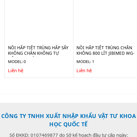
NỒI HẤP TIỆT TRÙNG HẤP SẤY
NỒI HẤP TIỆT TRÙNG CHÂN
KHÔNG CHÂN KHÔNG TỰ
KHÔNG 800 LÍT JIBIMED WG-
ĐỘNG 100 LÍT JIBIMED LS-
0.8JSF
MODEL: 0
MODEL: 1
100HV
Liên hệ
Liên hệ
CÔNG TY TNHH XUẤT NHẬP KHẨU VẬT TƯ KHOA
HỌC QUỐC TẾ
Số ĐKKD: 0107469877 do Sở kế hoạch đầu tư cấp ngày: