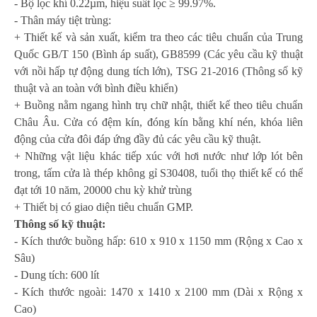
-
Bộ lọc khí 0.22µm, hiệu suất lọc ≥ 99.97%.
- Thân máy tiệt trùng:
+ Thiết kế và sản xuất, kiểm tra theo các tiêu chuẩn của Trung
Quốc GB/T 150 (Bình áp suất), GB8599 (Các yêu cầu kỹ thuật
với nồi hấp tự động dung tích lớn), TSG 21-2016 (Thông số kỹ
thuật và an toàn với bình điều khiển)
+ Buồng nằm ngang hình trụ chữ nhật, thiết kế theo tiêu chuẩn
Châu Âu. Cửa có đệm kín, đóng kín bằng khí nén, khóa liên
động của cửa đôi đáp ứng đầy đủ các yêu cầu kỹ thuật.
+ Những vật liệu khác tiếp xúc với hơi nước như lớp lót bên
trong, tấm cửa là thép không gỉ S30408, tuổi thọ thiết kế có thể
đạt tới 10 năm, 20000 chu kỳ khử trùng
+ Thiết bị có giao diện tiêu chuẩn GMP.
Thông số kỹ thuật:
- Kích thước buồng hấp: 610 x 910 x 1
15
0 mm (Rộng x Cao x
Sâu)
- Dung tích: 600 lít
- Kích thước ngoài: 1
470
x 14
1
0 x
210
0 mm (Dài x Rộng x
Cao)