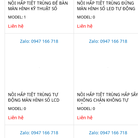
NỒI HẤP TIỆT TRÙNG ĐỂ BÀN
NỒI HẤP TIỆT TRÙNG ĐỨNG
MÀN HÌNH KỸ THUẬT SỐ
MÀN HÌNH SỐ LED TỰ ĐỘNG
HAISERN TM-XD-SERIES-D
HAISERN LS-LD-SERIES
MODEL: 1
MODEL: 0
Liên hệ
Liên hệ
Zalo: 0947 166 718
Zalo: 0947 166 718
NỒI HẤP TIỆT TRÙNG TỰ
NỒI HẤP TIỆT TRÙNG HẤP SẤY
ĐỘNG MÀN HÌNH SỐ LCD
KHÔNG CHÂN KHÔNG TỰ
HAISERN LS-HD-SERIES
ĐỘNG 75 LÍT JIBIMED LS-75HV
MODEL: 0
MODEL: 0
Liên hệ
Liên hệ
Zalo: 0947 166 718
Zalo: 0947 166 718