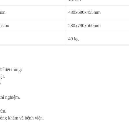
ion
480x680x455mm
nsion
580x790x560mm
49 kg
ể tiệt trùng:
ật.
a.
thí nghiệm.
cứu.
òng khám và bệnh viện.