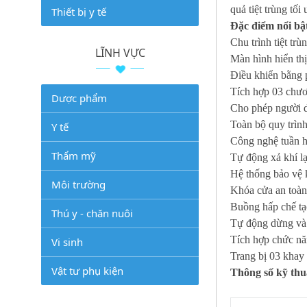
quả tiệt trùng tối 
Thiết bị y tế
Đặc điểm nổi bậ
Chu trình tiệt tr
LĨNH VỰC
Màn hình hiển thị
Điều khiển bằng 
Tích hợp 03 chương
Dược phẩm
Cho phép người d
Toàn bộ quy trình
Y tế
Công nghệ tuần h
Thẩm mỹ
Tự động xả khí lạ
Hệ thống bảo vệ k
Môi trường
Khóa cửa an toàn 
Buồng hấp chế tạ
Thú y - chăn nuôi
Tự động dừng và p
Tích hợp chức năn
Vi sinh
Trang bị 03 khay
Vật tư phụ kiện
Thông số kỹ thu