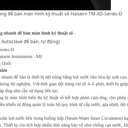
rùng để bàn màn hình kỹ thuật số Haisern TM-XD-Series-D
ùng nhanh để bàn màn hình kỹ thuật số
g Autoclave để bàn, tự
động)
Series-D
aisern Instruments - Mỹ
ng Quốc
phẩm
g nhanh để bàn là thiết bị tiệt trùng bằng hơi nước bão hòa áp suất cao
ng thí nghiệm. Với thời gian tiệt trùng chỉ từ 4–6 phút, thiết bị giú
áp ứng nhu cầu sử dụng liên tục.
ang bị màn hình hiển thị kỹ thuật số kết hợp phím cảm ứng, cho phép
ều khiển tự động quản lý toàn bộ quy trình từ cấp nước, gia nhiệt, tiệt
oàn hơi nước bên trong buồng hấp (Steam-Water Inner Circulation) hạ
o. Thiết bị còn tích hợp nhiều tính năng bảo vệ như chống cạn nước, 