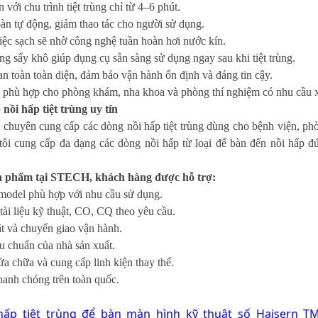
n với chu trình tiệt trùng chỉ từ 4–6 phút.
àn tự động, giảm thao tác cho người sử dụng.
iệc sạch sẽ nhờ công nghệ tuần hoàn hơi nước kín.
g sấy khô giúp dụng cụ sẵn sàng sử dụng ngay sau khi tiệt trùng.
n toàn toàn diện, đảm bảo vận hành ổn định và đáng tin cậy.
, phù hợp cho phòng khám, nha khoa và phòng thí nghiệm có nhu cầu 
 nồi hấp tiệt trùng uy tín
chuyên cung cấp các dòng nồi hấp tiệt trùng dùng cho bệnh viện, ph
tôi cung cấp đa dạng các dòng nồi hấp từ loại để bàn đến nồi hấp đứ
n phẩm tại STECH, khách hàng được hỗ trợ:
model phù hợp với nhu cầu sử dụng.
ài liệu kỹ thuật, CO, CQ theo yêu cầu.
t và chuyển giao vận hành.
u chuẩn của nhà sản xuất.
sửa chữa và cung cấp linh kiện thay thế.
hanh chóng trên toàn quốc.
hấp tiệt trùng để bàn màn hình kỹ thuật số Haisern TM