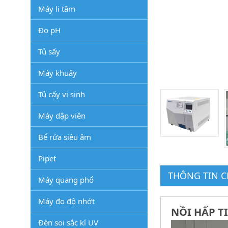
Máy li tâm
Đo pH
Tủ sấy
Máy khuấy
Tủ cấy vi sinh
Máy dập viên
Bể rửa siêu âm
Pipet
THÔNG TIN CH
Máy quang phổ
Máy đo độ nhớt
NỒI HẤP T
Đèn soi sắc kí UV