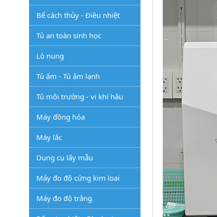
Bể cách thủy - Điều nhiệt
Tủ an toàn sinh học
Lò nung
Tủ ấm - Tủ ấm lạnh
Tủ môi trường - vi khí hậu
Máy đồng hóa
Máy lắc
Dụng cụ lấy mẫu
Máy đo độ cứng kim loại
Máy đo độ trắng