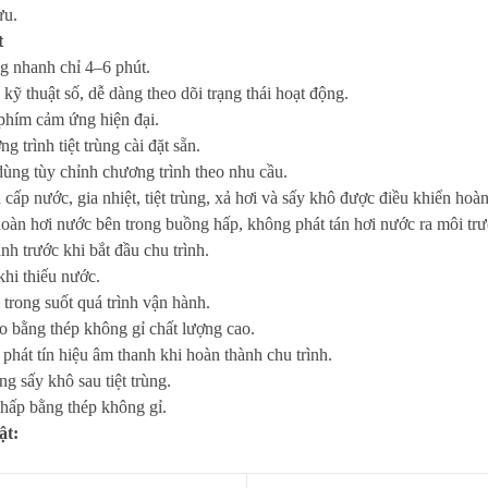
ưu.
t
ùng nhanh chỉ 4–6 phút.
 kỹ thuật số, dễ dàng theo dõi trạng thái hoạt động.
phím cảm ứng hiện đại.
 trình tiệt trùng cài đặt sẵn.
ùng tùy chỉnh chương trình theo nhu cầu.
 cấp nước, gia nhiệt, tiệt trùng, xả hơi và sấy khô được điều khiển hoà
oàn hơi nước bên trong buồng hấp, không phát tán hơi nước ra môi tr
nh trước khi bắt đầu chu trình.
hi thiếu nước.
trong suốt quá trình vận hành.
o bằng thép không gỉ chất lượng cao.
hát tín hiệu âm thanh khi hoàn thành chu trình.
g sấy khô sau tiệt trùng.
 hấp bằng thép không gỉ.
ật: