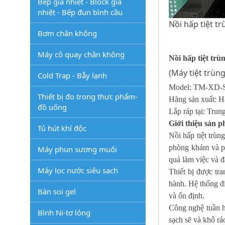
Bếp gia nhiệt - Block gia
nhiệt - Bếp đun bình cầu
Nồi hấp tiệt t
Bơm chân không
Máy cô quay chân không
Nồi hấp tiệt tr
(
Máy tiệt trùn
Cold Trap - Bẫy lạnh
Model: TM-XD
-
Thiết bị đo trong thực phẩm-
Hãng sản xuất: H
đồ uống
Lắp ráp tại: Tru
Giới thiệu sản 
Tủ hút khí độc
Nồi hấp tiệt trùn
phòng khám và phò
Máy phun sương muối
quả làm việc và đ
Máy lọc nước siêu sạch
Thiết bị được tr
hành. Hệ thống đi
Bàn soi gel
và ổn định.
Công nghệ tuần h
Bình Ni-tơ lỏng
sạch sẽ và khô rá