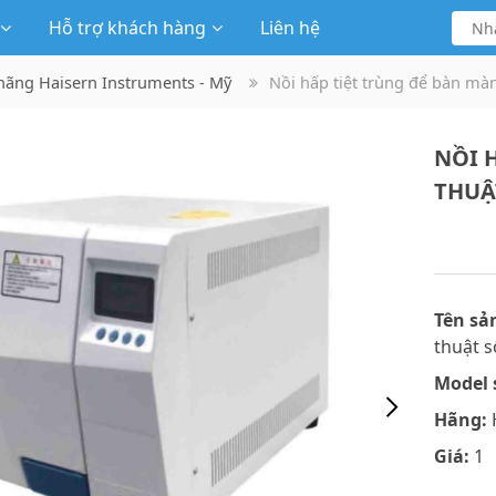
Hỗ trợ khách hàng
Liên hệ
 hãng Haisern Instruments - Mỹ
Nồi hấp tiệt trùng để bàn mà
NỒI 
THUẬ
Tên sả
thuật s
Model 
Hãng:
Giá:
1