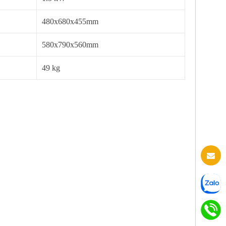
480x680x455mm
580x790x560mm
49 kg