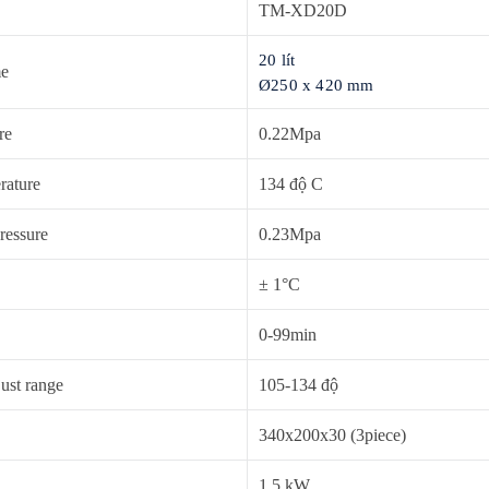
TM-XD20D
20 lít
me
Ø250 x 420 mm
re
0.22Mpa
rature
134 độ C
ressure
0.23Mpa
± 1°C
0-99min
ust range
105-134 độ
340x200x30 (3piece)
1.5 kW