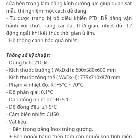
cửa bên trong làm bằng kính cường lực giúp quan sát
mẫu thí nghiệm một cách dễ dàng.
- Tủ được trang bị bộ điều khiển PID: Dễ dàng vận
hành với chức năng cài đặt thời gian, nhiệt độ. Tự
động ngắt khi kết thúc thời gian ủ ấm.
- Hệ thống cảnh báo quá nhiệt.
Thông số kỹ thuật:
- Dung tích: 210 lít
- Kích thước buồng ( WxDxH): 600x580x600 mm
- Kích thước tổng thể ( WxDxH): 775x710x870 mm
- Phạm vi nhiệt độ: RT+5°C ~ 70°C
- Độ phân giải: 0.1°C
- Dao động nhiệt độ: ±0.5°C
- Độ đồng đều: ±1.5°C
- Cảm biến nhiệt: CU50
- Vật liệu:
+ Bên trong bằng Inox tráng gương.
+ Bên ngoài bằng thép tấm cán nguội sơn tĩnh điện