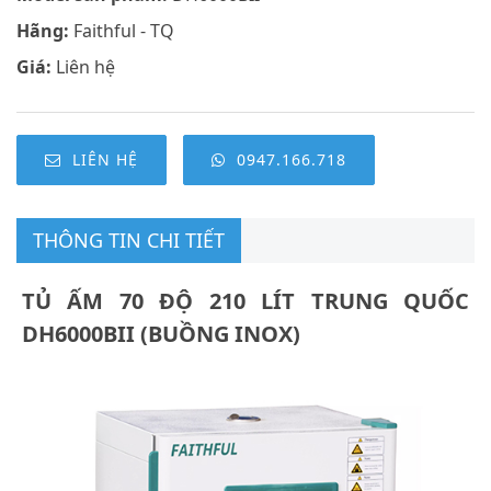
Hãng:
Faithful - TQ
Giá:
Liên hệ
LIÊN HỆ
0947.166.718
THÔNG TIN CHI TIẾT
TỦ ẤM 70 ĐỘ 210 LÍT TRUNG QUỐC
DH6000BII (BUỒNG INOX)