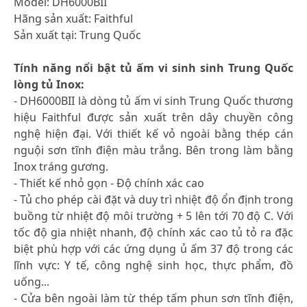
Model: DH6000BII
Hãng sản xuất: Faithful
Sản xuất tại: Trung Quốc
Tính năng nổi bật tủ ấm vi sinh sinh Trung Quốc
lòng tủ Inox:
- DH6000BII là dòng tủ ấm vi sinh Trung Quốc thương
hiệu Faithful được sản xuất trên dây chuyền công
nghệ hiện đại. Với thiết kế vỏ ngoài bằng thép cán
nguội sơn tĩnh điện màu trắng. Bên trong làm bằng
Inox tráng gương.
- Thiết kế nhỏ gọn - Độ chính xác cao
- Tủ cho phép cài đặt và duy trì nhiệt độ ổn định trong
buồng từ nhiệt độ môi trường + 5 lên tới 70 độ C. Với
tốc độ gia nhiệt nhanh, độ chính xác cao tủ tỏ ra đặc
biệt phù hợp với các ứng dụng ủ ấm 37 độ trong các
lĩnh vực: Y tế, công nghệ sinh học, thực phẩm, đồ
uống...
- Cửa bên ngoài làm từ thép tấm phun sơn tĩnh điện,