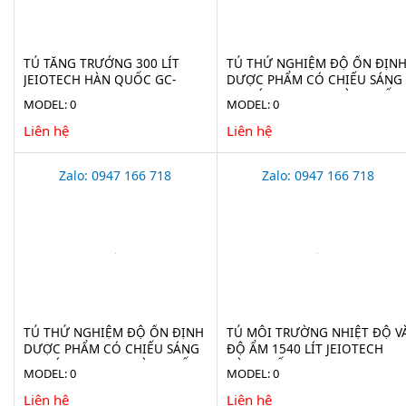
TỦ TĂNG TRƯỞNG 300 LÍT
TỦ THỬ NGHIỆM ĐỘ ỔN ĐỊN
JEIOTECH HÀN QUỐC GC-
DƯỢC PHẨM CÓ CHIẾU SÁNG
300TL
760 LÍT JEIOTECH HÀN QUỐC
MODEL: 0
MODEL: 0
TH-ICH-800
Liên hệ
Liên hệ
Zalo: 0947 166 718
Zalo: 0947 166 718
TỦ THỬ NGHIỆM ĐỘ ỔN ĐỊNH
TỦ MÔI TRƯỜNG NHIỆT ĐỘ V
DƯỢC PHẨM CÓ CHIẾU SÁNG
ĐỘ ẨM 1540 LÍT JEIOTECH
300 LÍT JEIOTECH HÀN QUỐC
HÀN QUỐC TH-TG-1500
MODEL: 0
MODEL: 0
TH-ICH-300
Liên hệ
Liên hệ