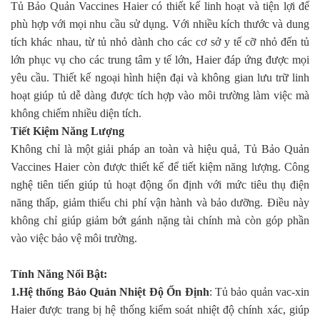
Tủ Bảo Quản Vaccines Haier có thiết kế linh hoạt và tiện lợi để
phù hợp với mọi nhu cầu sử dụng. Với nhiều kích thước và dung
tích khác nhau, từ tủ nhỏ dành cho các cơ sở y tế cỡ nhỏ đến tủ
lớn phục vụ cho các trung tâm y tế lớn, Haier đáp ứng được mọi
yêu cầu. Thiết kế ngoại hình hiện đại và không gian lưu trữ linh
hoạt giúp tủ dễ dàng được tích hợp vào môi trường làm việc mà
không chiếm nhiều diện tích.
Tiết Kiệm Năng Lượng
Không chỉ là một giải pháp an toàn và hiệu quả, Tủ Bảo Quản
Vaccines Haier còn được thiết kế để tiết kiệm năng lượng. Công
nghệ tiên tiến giúp tủ hoạt động ổn định với mức tiêu thụ điện
năng thấp, giảm thiểu chi phí vận hành và bảo dưỡng. Điều này
không chỉ giúp giảm bớt gánh nặng tài chính mà còn góp phần
vào việc bảo vệ môi trường
.
Tính Năng Nổi Bật:
1.
Hệ thống Bảo Quản Nhiệt Độ Ổn Định
: Tủ bảo quản vac-xin
Haier được trang bị hệ thống kiểm soát nhiệt độ chính xác, giúp