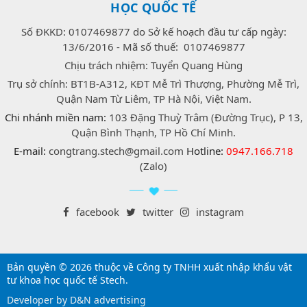
HỌC QUỐC TẾ
Số ĐKKD: 0107469877 do Sở kế hoạch đầu tư cấp ngày:
13/6/2016 - Mã số thuế: 0107469877
Chịu trách nhiệm: Tuyển Quang Hùng
Trụ sở chính: BT1B-A312, KĐT Mễ Trì Thượng, Phường Mễ Trì,
Quận Nam Từ Liêm, TP Hà Nội, Việt Nam.
Chi nhánh miền nam:
103 Đặng Thuỳ Trâm (Đường Trục), P 13,
Quận Bình Thạnh, TP Hồ Chí Minh.
E-mail:
congtrang.stech@gmail.com
Hotline:
0947.166.718
(Zalo)
facebook
twitter
instagram
Bản quyền © 2026 thuộc về Công ty TNHH xuất nhập khẩu vật
tư khoa học quốc tế Stech.
Developer by D&N advertising