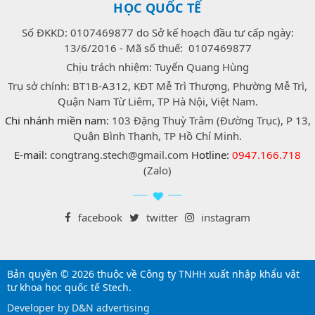
HỌC QUỐC TẾ
Số ĐKKD: 0107469877 do Sở kế hoạch đầu tư cấp ngày:
13/6/2016 - Mã số thuế: 0107469877
Chịu trách nhiệm: Tuyển Quang Hùng
Trụ sở chính: BT1B-A312, KĐT Mễ Trì Thượng, Phường Mễ Trì,
Quận Nam Từ Liêm, TP Hà Nội, Việt Nam.
Chi nhánh miền nam:
103 Đặng Thuỳ Trâm (Đường Trục), P 13,
Quận Bình Thạnh, TP Hồ Chí Minh.
E-mail:
congtrang.stech@gmail.com
Hotline:
0947.166.718
(Zalo)
facebook
twitter
instagram
Bản quyền © 2026 thuộc về Công ty TNHH xuất nhập khẩu vật
tư khoa học quốc tế Stech.
Developer by D&N advertising