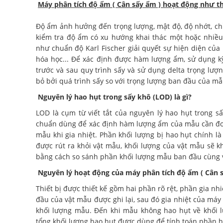
Máy phân tích độ ẩm ( Cân sấy ẩm ) hoạt động như t
Độ ẩm ảnh hưởng đến trọng lượng, mật độ, độ nhớt, chỉ
kiểm tra độ ẩm có xu hướng khai thác một hoặc nhiều 
như chuẩn độ Karl Fischer giải quyết sự hiện diện của
hóa học... Để xác định được hàm lượng ẩm, sử dụng kỹ
trước và sau quy trình sấy và sử dụng delta trọng lượ
bỏ bởi quá trình sấy so với trọng lượng ban đầu của mẫ
Nguyên lý hao hụt trong sấy khô (LOD) là gì?
LOD là cụm từ viết tắt của nguyên lý hao hụt trong
chuẩn dùng để xác định hàm lượng ẩm của mẫu cần đo 
mẫu khi gia nhiệt. Phần khối lượng bị hao hụt chính l
được rút ra khỏi vật mẫu, khối lượng của vật mẫu sẽ 
bằng cách so sánh phần khối lượng mẫu ban đầu cùng v
Nguyên lý hoạt động của máy phân tích độ ẩm ( Cân s
Thiết bị được thiết kế gồm hai phần rõ rệt, phần gia n
đầu của vật mẫu được ghi lại, sau đó gia nhiệt của máy
khối lượng mẫu. Đến khi mẫu không hao hụt về khối l
tổng khối lượng hao hụt được dùng để tính toán phần 