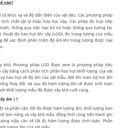
hế nào?
 số khúc xạ và độ dẫn điện của vật liệu. Các phương pháp
tính chất vật lý hoặc hóa học này. Các phép đo trực tiếp
 nước, thông qua việc loại bỏ nó hoặc thông qua tương tác
 thuật đo hao hụt khi sấy (LOD), đo trọng lượng của mẫu
ng để xác định phần trăm độ ẩm khi trọng lượng được loại
u.
 sấy khô. Phương pháp LOD được xem là phương pháp tiêu
sấy bằng cách phân tích phần hao hụt khối lượng của vật
à sự hao hụt về độ ẩm của vật mẫu. Bởi khi toàn bộ hơi ẩm
không thay đổi. Và sau đó hàm lượng ẩm sẽ được tính toán
ới khối lượng mẫu đã được sấy khô cuối cùng.
ấy ẩm ) ?
hiệt và phần cân. Để đo được hàm lượng ẩm, khối lượng ban
 sẽ làm nóng và sấy khô mẫu, đồng thời cũng tiến hành ghi
ượng nữa, cân sẽ tắt đi, hàm lượng được tính toán. Phần
hàm lượng ẩm của vật mẫu.