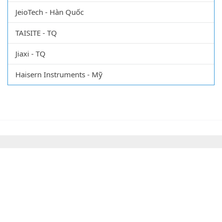
ACZET - Ấn Độ
JeioTech - Hàn Quốc
TAISITE - TQ
Jiaxi - TQ
Haisern Instruments - Mỹ
CÔNG TY TNHH XUẤT NHẬP KHẨU VẬT TƯ KHOA
HỌC QUỐC TẾ
Số ĐKKD: 0107469877 do Sở kế hoạch đầu tư cấp ngày: