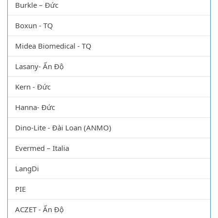
Tianfeng - Thượng Hải
Burkle – Đức
Boxun - TQ
Midea Biomedical - TQ
Lasany- Ấn Độ
Kern - Đức
Hanna- Đức
Dino-Lite - Đài Loan (ANMO)
Evermed – Italia
LangDi
PIE