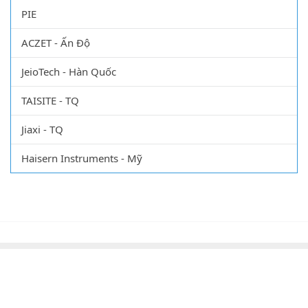
PIE
ACZET - Ấn Độ
JeioTech - Hàn Quốc
TAISITE - TQ
Jiaxi - TQ
Haisern Instruments - Mỹ
CÔNG TY TNHH XUẤT NHẬP KHẨU VẬT TƯ KHOA
HỌC QUỐC TẾ