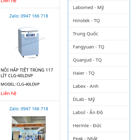
Liên hệ
Labomed - Mỹ
Zalo: 0947 166 718
Hinotek - TQ
Trung Quốc
Fangyuan - TQ
Quanjud - TQ
NỒI HẤP TIỆT TRÙNG 117
Haier - TQ
LÍT CLG-40LDVP
MODEL: CLG-40LDVP
Labex - Anh
Liên hệ
DLab - Mỹ
Zalo: 0947 166 718
Labsil - Ấn Độ
Hermle - Đức
Peak - Nhật