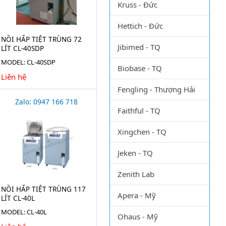
Kruss - Đức
Hettich - Đức
NỒI HẤP TIỆT TRÙNG 72
Jibimed - TQ
LÍT CL-40SDP
MODEL: CL-40SDP
Biobase - TQ
Liên hệ
Fengling - Thượng Hải
Zalo: 0947 166 718
Faithful - TQ
Xingchen - TQ
Jeken - TQ
Zenith Lab
NỒI HẤP TIỆT TRÙNG 117
Apera - Mỹ
LÍT CL-40L
MODEL: CL-40L
Ohaus - Mỹ