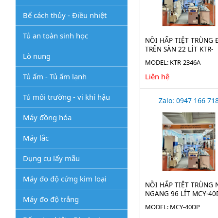
Bể cách thủy - Điều nhiệt
Tủ an toàn sinh học
NỒI HẤP TIỆT TRÙNG 
TRÊN SÀN 22 LÍT KTR-
Lò nung
2346A
MODEL: KTR-2346A
Tủ ấm - Tủ ấm lạnh
Liên hệ
Tủ môi trường - vi khí hậu
Zalo: 0947 166 71
Máy đồng hóa
Máy lắc
Dụng cụ lấy mẫu
Máy đo độ cứng kim loại
NỒI HẤP TIỆT TRÙNG
NGANG 96 LÍT MCY-40
Máy đo độ trắng
MODEL: MCY-40DP