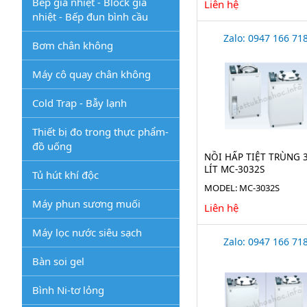
Bếp gia nhiệt - Block gia
Liên hệ
nhiệt - Bếp đun bình cầu
Zalo: 0947 166 71
Bơm chân không
Máy cô quay chân không
Cold Trap - Bẫy lạnh
Thiết bị đo trong thực phẩm-
đồ uống
NỒI HẤP TIỆT TRÙNG 
LÍT MC-3032S
Tủ hút khí độc
MODEL: MC-3032S
Máy phun sương muối
Liên hệ
Máy lọc nước siêu sạch
Zalo: 0947 166 71
Bàn soi gel
Bình Ni-tơ lỏng