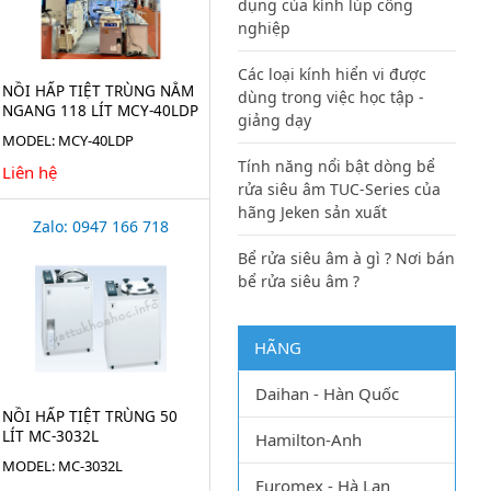
dụng của kính lúp công
nghiệp
Các loại kính hiển vi được
NỒI HẤP TIỆT TRÙNG NẰM
dùng trong việc học tập -
NGANG 118 LÍT MCY-40LDP
giảng dạy
MODEL: MCY-40LDP
Tính năng nổi bật dòng bể
Liên hệ
rửa siêu âm TUC-Series của
hãng Jeken sản xuất
Zalo: 0947 166 718
Bể rửa siêu âm à gì ? Nơi bán
bể rửa siêu âm ?
HÃNG
Daihan - Hàn Quốc
NỒI HẤP TIỆT TRÙNG 50
LÍT MC-3032L
Hamilton-Anh
MODEL: MC-3032L
Euromex - Hà Lan