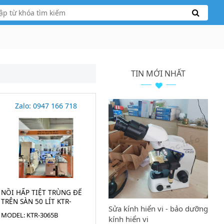
TIN MỚI NHẤT
Zalo: 0947 166 718
NỒI HẤP TIỆT TRÙNG ĐỂ
TRÊN SÀN 50 LÍT KTR-
Sửa kính hiển vi - bảo dưỡng
3065B
MODEL: KTR-3065B
kính hiển vi