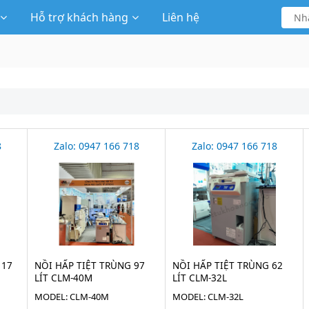
Hỗ trợ khách hàng
Liên hệ
8
Zalo: 0947 166 718
Zalo: 0947 166 718
117
NỒI HẤP TIỆT TRÙNG 97
NỒI HẤP TIỆT TRÙNG 62
LÍT CLM-40M
LÍT CLM-32L
MODEL: CLM-40M
MODEL: CLM-32L