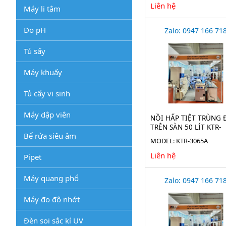
Liên hệ
Máy li tâm
Đo pH
Zalo: 0947 166 71
Tủ sấy
Máy khuấy
Tủ cấy vi sinh
Máy dập viên
NỒI HẤP TIỆT TRÙNG 
TRÊN SÀN 50 LÍT KTR-
Bể rửa siêu âm
3065A
MODEL: KTR-3065A
Liên hệ
Pipet
Máy quang phổ
Zalo: 0947 166 71
Máy đo độ nhớt
Đèn soi sắc kí UV