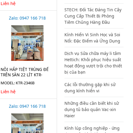
Liên hệ
STECH: Đối Tác Đáng Tin Cậy
Cung Cấp Thiết Bị Phòng
Zalo: 0947 166 718
Tiêm Chủng Hàng Đầu
Kính Hiển Vi Sinh Học và Soi
Nổi: Đặc Điểm và Ứng Dụng
Dịch vụ Sửa chữa máy li tâm
Hettich: Khôi phục hiệu suất
hoạt động vượt trội cho thiết
NỒI HẤP TIỆT TRÙNG ĐỂ
bị của bạn
TRÊN SÀN 22 LÍT KTR-
2346B
MODEL: KTR-2346B
Các lỗi thường gặp khi sử
dụng kính hiển vi
Liên hệ
Những điều cần biết khi sử
Zalo: 0947 166 718
dụng tủ bảo quản Vac-xin
Haier
Kính lúp công nghiệp - ứng