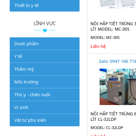
Thiết bị y tế
LĨNH VỰC
NỒI HẤP TIỆT TRÙNG 
LÍT MODEL: MC-30S
MODEL: MC-30S
Dược phẩm
Liên hệ
Y tế
Zalo: 0947 166 71
Thẩm mỹ
Môi trường
Thú y - chăn nuôi
Vi sinh
NỒI HẤP TIỆT TRÙNG 
LÍT CL-32LDP
Vật tư phụ kiện
MODEL: CL-32LDP