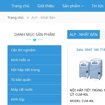
Trang chủ
Giới thiệu
Sản phẩm
Tin tức
Trang chủ
ALP - Nhật Bản
DANH MỤC SẢN PHẨM
ALP - NHẬT BẢN
Zalo: 0947 166 71
Cân thí nghiệm
Kính hiển vi
Nồi hấp tiệt trùng
Tủ bảo quản
Máy cất nước
NỒI HẤP TIỆT TRÙNG 
LÍT CLM-40L
Kính lúp
MODEL: CLM-40L