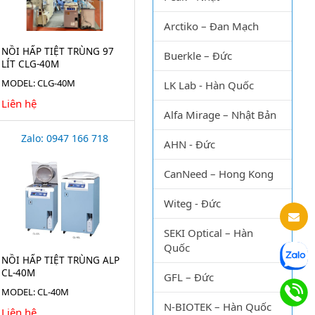
Arctiko – Đan Mạch
NỒI HẤP TIỆT TRÙNG 97
Buerkle – Đức
LÍT CLG-40M
MODEL: CLG-40M
LK Lab - Hàn Quốc
Liên hệ
Alfa Mirage – Nhật Bản
Zalo: 0947 166 718
AHN - Đức
CanNeed – Hong Kong
Witeg - Đức
SEKI Optical – Hàn
Quốc
NỒI HẤP TIỆT TRÙNG ALP
CL-40M
GFL – Đức
MODEL: CL-40M
N-BIOTEK – Hàn Quốc
Liên hệ