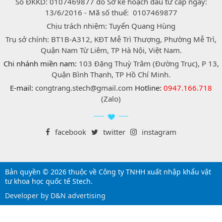
Số ĐKKD: 0107469877 do Sở kế hoạch đầu tư cấp ngày:
13/6/2016 - Mã số thuế: 0107469877
Chịu trách nhiệm: Tuyển Quang Hùng
Trụ sở chính: BT1B-A312, KĐT Mễ Trì Thượng, Phường Mễ Trì,
Quận Nam Từ Liêm, TP Hà Nội, Việt Nam.
Chi nhánh miền nam:
103 Đặng Thuỳ Trâm (Đường Trục), P 13,
Quận Bình Thạnh, TP Hồ Chí Minh.
E-mail:
congtrang.stech@gmail.com
Hotline:
0947.166.718
(Zalo)
facebook
twitter
instagram
Bản quyền © 2026 thuộc về Công ty TNHH xuất nhập khẩu vật
tư khoa học quốc tế Stech.
Developer by D&N advertising