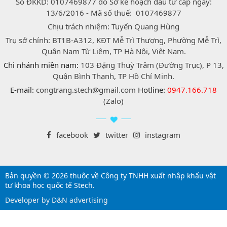
Số ĐKKD: 0107469877 do Sở kế hoạch đầu tư cấp ngày:
13/6/2016 - Mã số thuế: 0107469877
Chịu trách nhiệm: Tuyển Quang Hùng
Trụ sở chính: BT1B-A312, KĐT Mễ Trì Thượng, Phường Mễ Trì,
Quận Nam Từ Liêm, TP Hà Nội, Việt Nam.
Chi nhánh miền nam:
103 Đặng Thuỳ Trâm (Đường Trục), P 13,
Quận Bình Thạnh, TP Hồ Chí Minh.
E-mail:
congtrang.stech@gmail.com
Hotline:
0947.166.718
(Zalo)
facebook
twitter
instagram
Bản quyền © 2026 thuộc về Công ty TNHH xuất nhập khẩu vật
tư khoa học quốc tế Stech.
Developer by D&N advertising