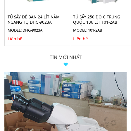
TỦ SẤY ĐỂ BÀN 24 LÍT NẰM
TỦ SẤY 250 ĐỘ C TRUNG
NGANG TQ DHG-9023A
QUỐC 136 LÍT 101-2AB
(BUỒNG INOX)
MODEL: DHG-9023A
MODEL: 101-2AB
Liên hệ
Liên hệ
TIN MỚI NHẤT