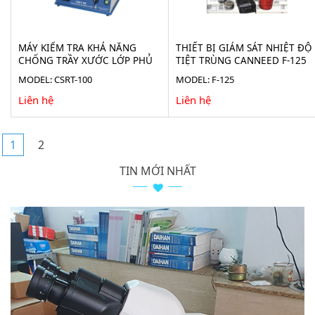
MÁY KIỂM TRA KHẢ NĂNG
THIẾT BỊ GIÁM SÁT NHIỆT ĐỘ
CHỐNG TRẦY XƯỚC LỚP PHỦ
TIỆT TRÙNG CANNEED F-125
CANNEED CSRT-100
MODEL: CSRT-100
MODEL: F-125
Liên hệ
Liên hệ
1
2
TIN MỚI NHẤT