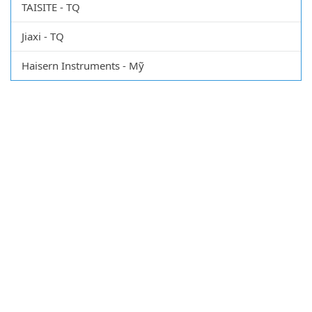
TAISITE - TQ
Jiaxi - TQ
Haisern Instruments - Mỹ
CÔNG TY TNHH XUẤT NHẬP KHẨU VẬT TƯ KHOA
HỌC QUỐC TẾ
Số ĐKKD: 0107469877 do Sở kế hoạch đầu tư cấp ngày:
13/6/2016 - Mã số thuế: 0107469877
Chịu trách nhiệm: Tuyển Quang Hùng
Trụ sở chính: BT1B-A312, KĐT Mễ Trì Thượng, Phường Mễ Trì,
Quận Nam Từ Liêm, TP Hà Nội, Việt Nam.
Chi nhánh miền nam:
103 Đặng Thuỳ Trâm (Đường Trục), P 13,