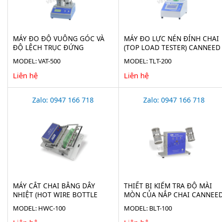
MÁY ĐO ĐỘ VUÔNG GÓC VÀ
MÁY ĐO LỰC NÉN ĐỈNH CHAI
ĐỘ LỆCH TRỤC ĐỨNG
(TOP LOAD TESTER) CANNEED
CANNEED VAT-500
TLT-200
MODEL: VAT-500
MODEL: TLT-200
Liên hệ
Liên hệ
Zalo: 0947 166 718
Zalo: 0947 166 718
MÁY CẮT CHAI BẰNG DÂY
THIẾT BỊ KIỂM TRA ĐỘ MÀI
NHIỆT (HOT WIRE BOTTLE
MÒN CỦA NẮP CHAI CANNEE
CUTTER) CANNEED HWC-100
BLT-100
MODEL: HWC-100
MODEL: BLT-100