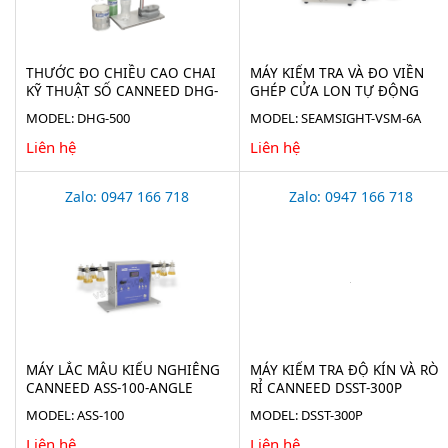
THƯỚC ĐO CHIỀU CAO CHAI
MÁY KIỂM TRA VÀ ĐO VIỀN
KỸ THUẬT SỐ CANNEED DHG-
GHÉP CỬA LON TỰ ĐỘNG
500
CANNEED SEAMSIGHT-VSM-6A
MODEL: DHG-500
MODEL: SEAMSIGHT-VSM-6A
Liên hệ
Liên hệ
Zalo: 0947 166 718
Zalo: 0947 166 718
MÁY LẮC MẪU KIỂU NGHIÊNG
MÁY KIỂM TRA ĐỘ KÍN VÀ RÒ
CANNEED ASS-100-ANGLE
RỈ CANNEED DSST-300P
SWINGING SHAKER
MODEL: ASS-100
MODEL: DSST-300P
Liên hệ
Liên hệ