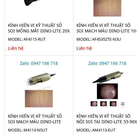
KÍNH HIỂN VI KỸ THUẬT SỐ
KÍNH HIỂN VI KỸ THUẬT SỐ
SOI MỐNG MẮT DINO-LITE 20X
SOI MẠCH MÁU DINO-LITE 10-
AF4115-RUT
300X AF4535ZTE-N3U
MODEL: AF4115-RUT
MODEL: AF4535ZTE-N3U
Liên hệ
Liên hệ
Zalo: 0947 166 718
Zalo: 0947 166 718
KÍNH HIỂN VI KỸ THUẬT SỐ
KÍNH HIỂN VI KỸ THUẬT SỐ
SOI MẠCH MÁU DINO-LITE
NỘI SOI TAI DINO-LITE 55-90X
500X AM4113-N5UT
AM4113-EUT
MODEL: M4113-N5UT
MODEL: AM4113-EUT