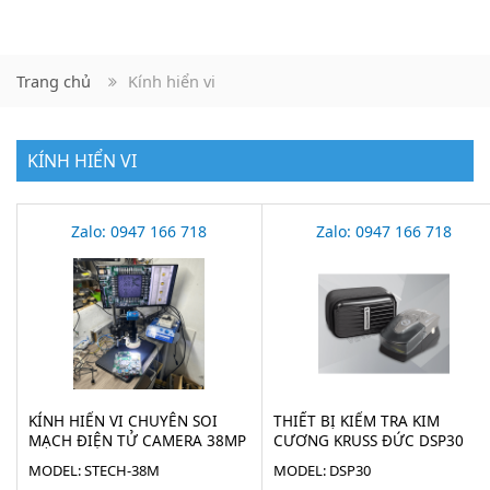
Trang chủ
Kính hiển vi
KÍNH HIỂN VI
Zalo: 0947 166 718
Zalo: 0947 166 718
KÍNH HIỂN VI CHUYÊN SOI
THIẾT BỊ KIỂM TRA KIM
MẠCH ĐIỆN TỬ CAMERA 38MP
CƯƠNG KRUSS ĐỨC DSP30
STECH-38M
MODEL: STECH-38M
MODEL: DSP30