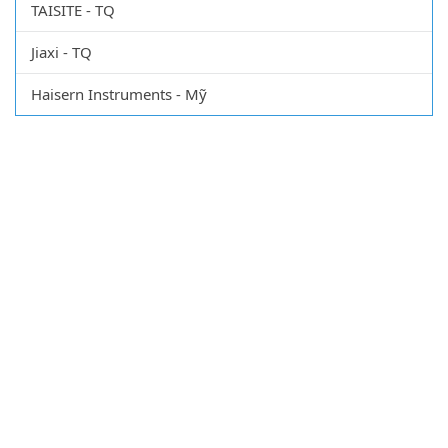
TAISITE - TQ
Jiaxi - TQ
Haisern Instruments - Mỹ
CÔNG TY TNHH XUẤT NHẬP KHẨU VẬT TƯ KHOA
HỌC QUỐC TẾ
Số ĐKKD: 0107469877 do Sở kế hoạch đầu tư cấp ngày:
13/6/2016 - Mã số thuế: 0107469877
Chịu trách nhiệm: Tuyển Quang Hùng
Trụ sở chính: BT1B-A312, KĐT Mễ Trì Thượng, Phường Mễ Trì,
Quận Nam Từ Liêm, TP Hà Nội, Việt Nam.
Chi nhánh miền nam:
103 Đặng Thuỳ Trâm (Đường Trục), P 13,