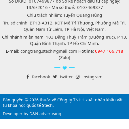
Số ĐKKD: 0107469877 do Sở kế hoạch đầu tư cấp ngày:
13/6/2016 - Mã số thuế: 0107469877
Chịu trách nhiệm: Tuyển Quang Hùng
Trụ sở chính: BT1B-A312, KĐT Mễ Trì Thượng, Phường Mễ Trì,
Quận Nam Từ Liêm, TP Hà Nội, Việt Nam.
Chi nhánh miền nam:
103 Đặng Thuỳ Trâm (Đường Trục), P 13,
Quận Bình Thạnh, TP Hồ Chí Minh.
E-mail:
congtrang.stech@gmail.com
Hotline:
0947.166.718
(Zalo)
facebook
twitter
instagram
Bản quyền © 2026 thuộc về Công ty TNHH xuất nhập khẩu vật
tư khoa học quốc tế Stech.
Developer by D&N advertising